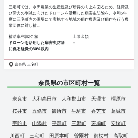
三宅町では、水田農業の生産性及び所得の向上を図るため、経費及
び労力の削減に向けたドローンを活用した病害虫防除を、令和5年
度に三宅町内の圃場にて実施する地域の稲作農家及び稲作を行う農
業団体に対し補...
補助率/補助金額
上限金額
ドローンを活用した病害虫防除
−
に係る経費の30%以内
奈良県
三宅町
奈良県の市区町村一覧
奈良市
大和高田市
大和郡山市
天理市
橿原市
桜井市
五條市
御所市
生駒市
香芝市
葛城市
宇陀市
山添村
平群町
三郷町
斑鳩町
安堵町
川西町
三宅町
田原本町
曽爾村
御杖村
高取町