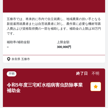
五條市では、将来的に市内で自立就農し、地域農業の担い手となる
新規雇用就農者または自営就農者に対し、農作業に必要な機材等購
入費および資格取得費の一部を補助します。補助金の上限は30万円
です。
補助率/補助金額
上限金額
−
300,000円
奈良県
五條市
終了日
不明
不明
令和5年度三宅町水稲病害虫防除事業
補助金