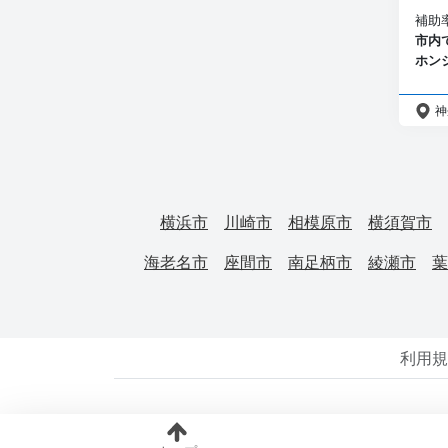
補助
市内
ホンジ
神
横浜市
川崎市
相模原市
横須賀市
海老名市
座間市
南足柄市
綾瀬市
葉
利用規