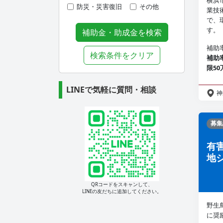
横浜
防災・災害復旧
その他
業技
で、
す。
補助金・助成金を検索
補助
検索条件をクリア
補助
限5
LINEで気軽に質問・相談
神
募集
有
地
QRコードをスキャンして、
LINEの友だちに追加してください。
野生
に奨