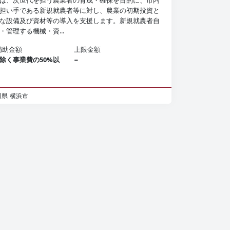
は、次世代を担う農業者の育成・確保を目的に、市内
担い手である新規就農者等に対し、農業の初期投資と
な設備及び資材等の導入を支援します。新規就農者自
・管理する機械・資...
補助金額
上限金額
除く事業費の50%以
−
川県
横浜市