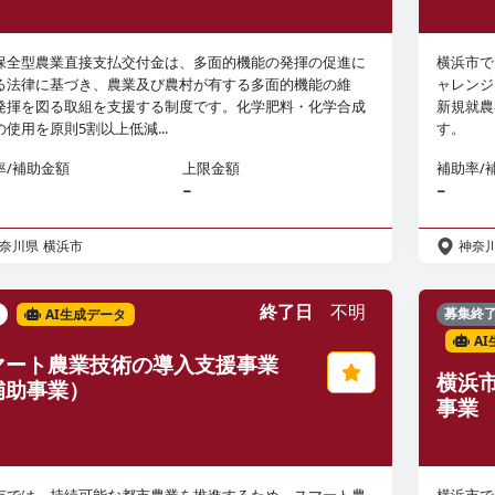
保全型農業直接支払交付金は、多面的機能の発揮の促進に
横浜市で
る法律に基づき、農業及び農村が有する多面的機能の維
ャレンジ
発揮を図る取組を支援する制度です。化学肥料・化学合成
新規就農
使用を原則5割以上低減...
す。
率/補助金額
上限金額
補助率/
−
−
奈川県
横浜市
神奈
終了日
不明
AI生成データ
募集終
A
マート農業技術の導入支援事業
横浜
補助事業）
事業