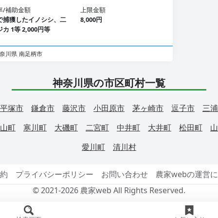
率/補助金額
上限金額
で捕獲したイノシシ、二
8,000円
カ 1等 2,000円等
奈川県
南足柄市
神奈川県の市区町村一覧
平塚市
鎌倉市
藤沢市
小田原市
茅ヶ崎市
逗子市
三浦
山町
寒川町
大磯町
二宮町
中井町
大井町
松田町
山
愛川町
清川村
約
プライバシーポリシー
お問い合わせ
農家webの運営
© 2021-2026 農家web All Rights Reserved.