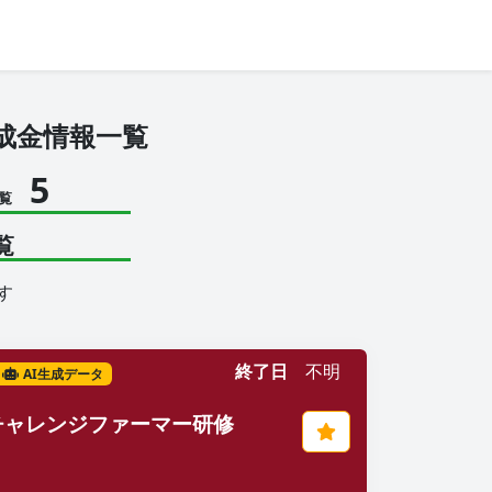
成金情報一覧
5
覧
覧
す
終了日
不明
AI生成データ
チャレンジファーマー研修