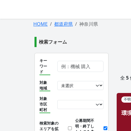
HOME
都道府県
神奈川県
検索フォーム
キー
ワー
ド
全
5
対象
地域
対象
不明
市区
町村
環
公募期間不
検索対象の
明・終了し
エリアを拡