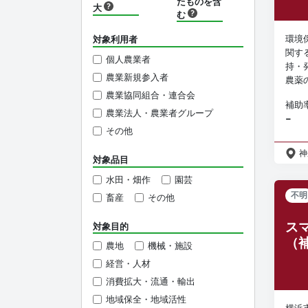
たものを含
大
む
環境
対象利用者
関す
個人農業者
持・
農業新規参入者
農薬の
農業協同組合・連合会
補助
農業法人・農業者グループ
−
その他
神
対象品目
水田・畑作
園芸
不明
畜産
その他
ス
対象目的
（
農地
機械・施設
経営・人材
消費拡大・流通・輸出
地域保全・地域活性