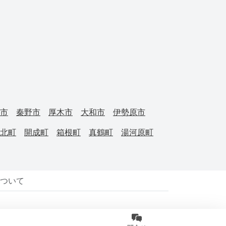
市
秦野市
厚木市
大和市
伊勢原市
北町
開成町
箱根町
真鶴町
湯河原町
について