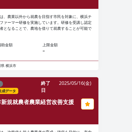
は、農業以外から就農を目指す市民を対象に、横浜チ
ファーマー研修を実施しています。研修を受講し認定
者となることで、農地を借りて就農することが可能で
補助金額
上限金額
−
川県
横浜市
終了
2025/05/16(金)
了
日
I生成データ
市新規就農者農業経営改善支援