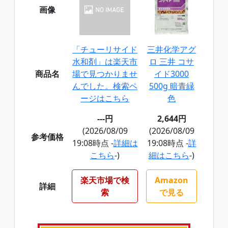
画像
「チューリサイド
三井化学アグ
水和剤」は楽天市
ロ 三井 コサ
商品名
場で見つかりませ
イド3000
んでした。検索ペ
500g 暗青緑
ージはこちら
色
---円
2,644円
(2026/08/09
(2026/08/09
参考価格
19:08時点 -
詳細は
19:08時点 -
詳
こちら
-)
細はこちら
-)
楽天市場で検
Amazon
詳細
索
で見る