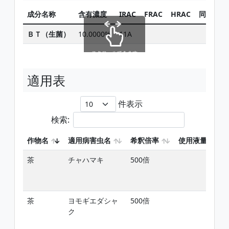
成分名称
含有濃度
IRAC
FRAC
HRAC
同じ有効
ＢＴ（生菌）
10.0000%
11A
スクロールできます
適用表
件表示
検索:
作物名
適用病害虫名
希釈倍率
使用液量
茶
チャハマキ
500倍
茶
ヨモギエダシャ
500倍
ク