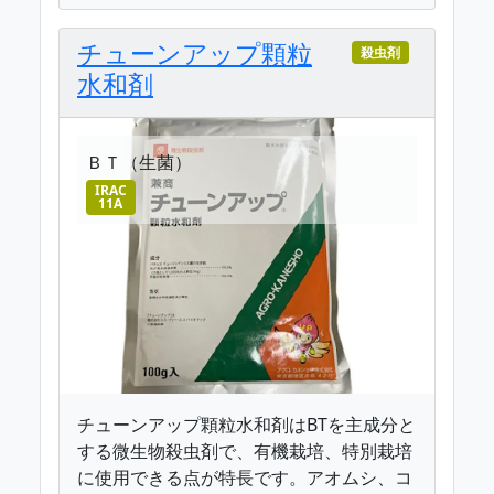
チューンアップ顆粒
殺虫剤
水和剤
ＢＴ（生菌）
IRAC
11A
チューンアップ顆粒水和剤はBTを主成分と
する微生物殺虫剤で、有機栽培、特別栽培
に使用できる点が特長です。アオムシ、コ