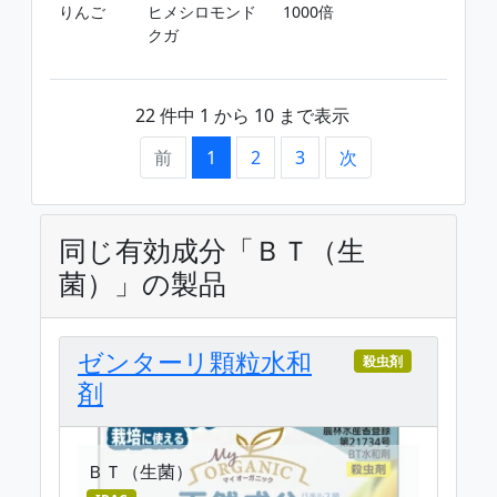
りんご
ヒメシロモンド
1000倍
クガ
22 件中 1 から 10 まで表示
前
1
2
3
次
同じ有効成分「ＢＴ（生
菌）」の製品
ゼンターリ顆粒水和
殺虫剤
剤
ＢＴ（生菌）