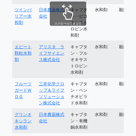
ツインバ
日本農薬株式
キャプタ
水和剤
殺菌剤
リアー水
会社
ン・ピコ
和剤
キシスト
スクロールできます
ロビン水
和剤
エビート
アリスタ ラ
キャプタ
水和剤
殺菌剤
顆粒水和
イフサイエン
ン・フル
剤
ス株式会社
オキサス
トロビン
水和剤
フルーツ
三井化学クロ
キャプタ
水和剤
殺菌剤
ガードＷ
ップ＆ライフ
ン・ペン
ＤＧ
ソリューショ
チオピラ
ン株式会社
ド水和剤
グリンオ
日本農薬株式
キャプタ
水和剤
殺菌剤
キシラン
会社
ン・有機
水和剤
銅水和剤