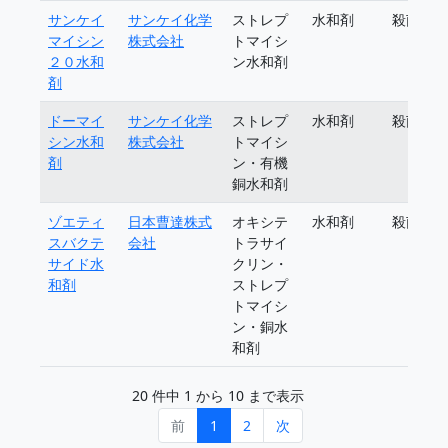
サンケイ
サンケイ化学
ストレプ
水和剤
殺菌剤
マイシン
株式会社
トマイシ
２０水和
ン水和剤
剤
ドーマイ
サンケイ化学
ストレプ
水和剤
殺菌剤
シン水和
株式会社
トマイシ
剤
ン・有機
銅水和剤
ゾエティ
日本曹達株式
オキシテ
水和剤
殺菌剤
スバクテ
会社
トラサイ
サイド水
クリン・
和剤
ストレプ
トマイシ
ン・銅水
和剤
20 件中 1 から 10 まで表示
前
1
2
次