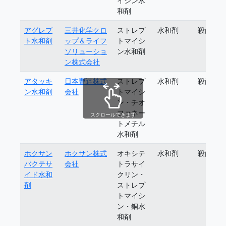
イシン水
和剤
アグレプ
三井化学クロ
ストレプ
水和剤
殺菌剤
ト水和剤
ップ＆ライフ
トマイシ
ソリューショ
ン水和剤
ン株式会社
アタッキ
日本曹達株式
ストレプ
水和剤
殺菌剤
ン水和剤
会社
トマイシ
ン・チオ
ファネー
スクロールできます
トメチル
水和剤
ホクサン
ホクサン株式
オキシテ
水和剤
殺菌剤
バクテサ
会社
トラサイ
イド水和
クリン・
剤
ストレプ
トマイシ
ン・銅水
和剤