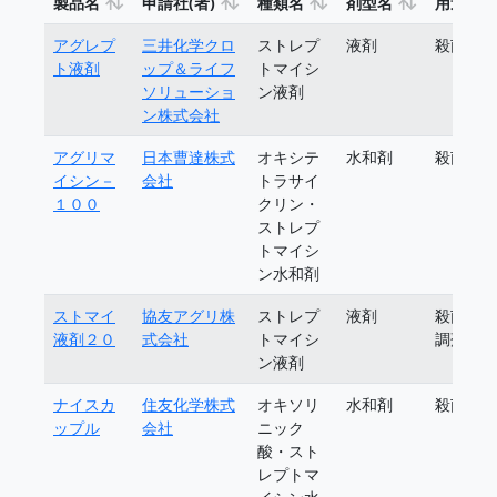
製品名
申請社(者)
種類名
剤型名
用途
アグレプ
三井化学クロ
ストレプ
液剤
殺菌剤
ト液剤
ップ＆ライフ
トマイシ
ソリューショ
ン液剤
ン株式会社
アグリマ
日本曹達株式
オキシテ
水和剤
殺菌剤
イシン－
会社
トラサイ
１００
クリン・
ストレプ
トマイシ
ン水和剤
ストマイ
協友アグリ株
ストレプ
液剤
殺菌植
液剤２０
式会社
トマイシ
調剤
ン液剤
ナイスカ
住友化学株式
オキソリ
水和剤
殺菌剤
ップル
会社
ニック
酸・スト
レプトマ