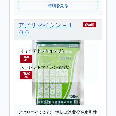
詳細を見る
アグリマイシン－１
殺菌剤
００
オキシテトラサイクリン
FRAC
41
ストレプトマイシン硫酸塩
FRAC
25
アグリマイシンは、性状は淡黄褐色水和性