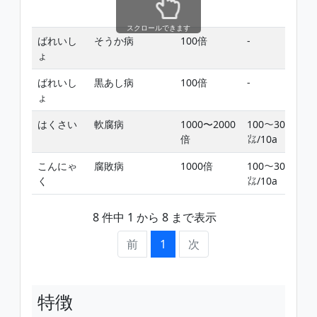
スクロールできます
ばれいし
そうか病
100倍
-
ょ
ばれいし
黒あし病
100倍
-
ょ
はくさい
軟腐病
1000〜2000
100〜300
倍
㍑/10a
こんにゃ
腐敗病
1000倍
100〜300
く
㍑/10a
8 件中 1 から 8 まで表示
前
1
次
特徴