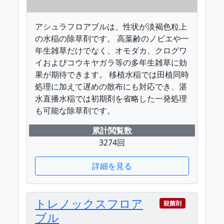
アシュラフロアブルは、性状が淡褐色粒上
の水稲の除草剤です。 高葉齢のノビエや一
年生雑草だけでなく、オモダカ、クログワ
イおよびコウキヤガラ等の多年生雑草に効
果が期待できます。 移植水稲では田植同時
処理に加えて遅めの散布にも対応でき、湛
水直播水稲では初期剤を省略した一発処理
も可能な除草剤です。
累計閲覧数
3274回
詳細を見る
トレノックスフロア
殺菌剤
ブル