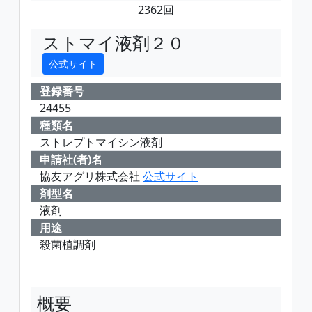
2362回
ストマイ液剤２０
公式サイト
登録番号
24455
種類名
ストレプトマイシン液剤
申請社(者)名
協友アグリ株式会社
公式サイト
剤型名
液剤
用途
殺菌植調剤
概要