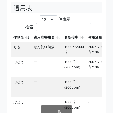
適用表
件表示
検索:
作物名
適用病害虫名
希釈倍率
使用液量
もも
せん孔細菌病
1000〜2000
200〜700
倍
㍑/10a
ぶどう
ー
1000倍
200〜700
(200ppm)
㍑/10a
ぶどう
ー
1000倍
-
(200ppm)
ぶどう
ー
1000倍
-
(200ppm)