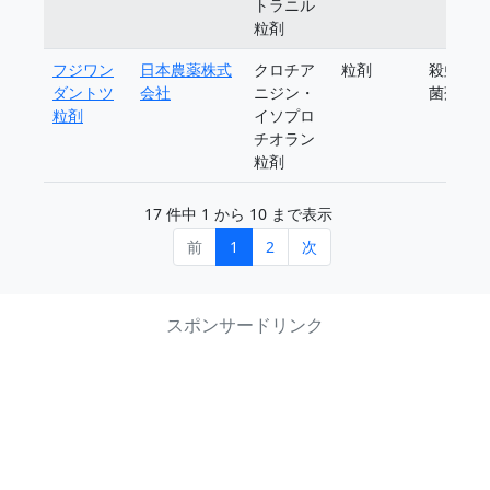
トラニル
粒剤
フジワン
日本農薬株式
クロチア
粒剤
殺虫殺
ダントツ
会社
ニジン・
菌剤
粒剤
イソプロ
チオラン
粒剤
17 件中 1 から 10 まで表示
前
1
2
次
スポンサードリンク