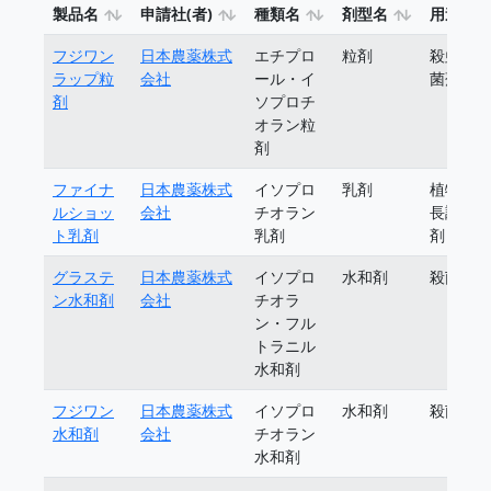
製品名
申請社(者)
種類名
剤型名
用途
フジワン
日本農薬株式
エチプロ
粒剤
殺虫殺
ラップ粒
会社
ール・イ
菌剤
剤
ソプロチ
オラン粒
剤
ファイナ
日本農薬株式
イソプロ
乳剤
植物成
ルショッ
会社
チオラン
長調整
ト乳剤
乳剤
剤
グラステ
日本農薬株式
イソプロ
水和剤
殺菌剤
ン水和剤
会社
チオラ
ン・フル
トラニル
水和剤
フジワン
日本農薬株式
イソプロ
水和剤
殺菌剤
水和剤
会社
チオラン
水和剤