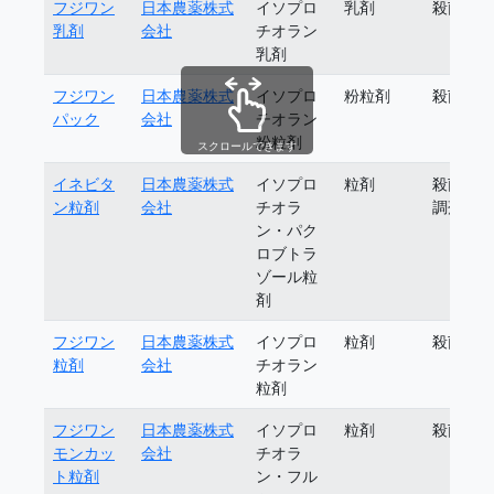
フジワン
日本農薬株式
イソプロ
乳剤
殺菌剤
乳剤
会社
チオラン
乳剤
フジワン
日本農薬株式
イソプロ
粉粒剤
殺菌剤
パック
会社
チオラン
粉粒剤
スクロールできます
イネビタ
日本農薬株式
イソプロ
粒剤
殺菌植
ン粒剤
会社
チオラ
調剤
ン・パク
ロブトラ
ゾール粒
剤
フジワン
日本農薬株式
イソプロ
粒剤
殺菌剤
粒剤
会社
チオラン
粒剤
フジワン
日本農薬株式
イソプロ
粒剤
殺菌剤
モンカッ
会社
チオラ
ト粒剤
ン・フル