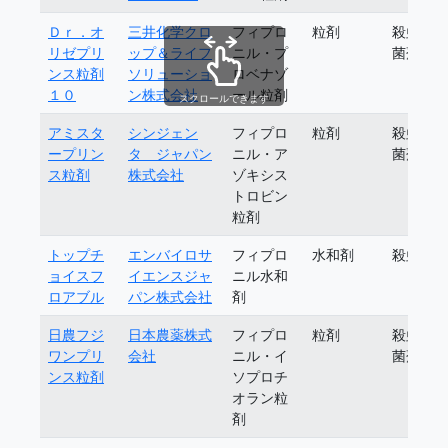
Ｄｒ．オ
三井化学クロ
フィプロ
粒剤
殺虫殺
リゼプリ
ップ＆ライフ
ニル・プ
菌剤
ンス粒剤
ソリューショ
ロベナゾ
１０
ン株式会社
ール粒剤
スクロールできます
アミスタ
シンジェン
フィプロ
粒剤
殺虫殺
ープリン
タ ジャパン
ニル・ア
菌剤
ス粒剤
株式会社
ゾキシス
トロビン
粒剤
トップチ
エンバイロサ
フィプロ
水和剤
殺虫剤
ョイスフ
イエンスジャ
ニル水和
ロアブル
パン株式会社
剤
日農フジ
日本農薬株式
フィプロ
粒剤
殺虫殺
ワンプリ
会社
ニル・イ
菌剤
ンス粒剤
ソプロチ
オラン粒
剤