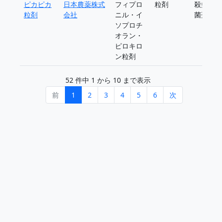
ピカピカ
日本農薬株式
フィプロ
粒剤
殺虫殺
粒剤
会社
ニル・イ
菌剤
ソプロチ
オラン・
ピロキロ
ン粒剤
52 件中 1 から 10 まで表示
前
1
2
3
4
5
6
次