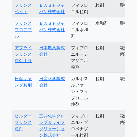
プリンス
ＢＡＳＦジャ
フィプロ
粒剤
殺虫剤
ベイト
パン株式会社
ニル粒剤
プリンス
ＢＡＳＦジャ
フィプロ
水和剤
殺虫剤
フロアブ
パン株式会社
ニル水和
ル
剤
アプライ
日本農薬株式
フィプロ
粒剤
殺虫殺
プリンス
会社
ニル・チ
菌剤
粒剤１０
アジニル
粒剤
日産ギャ
日産化学株式
カルボス
粒剤
殺虫剤
ング粒剤
会社
ルファ
ン・フィ
プロニル
粒剤
ビルダー
三井化学クロ
フィプロ
粒剤
殺虫殺
プリンス
ップ＆ライフ
ニル・プ
菌剤
粒剤
ソリューショ
ロベナゾ
ン株式会社
ール粒剤