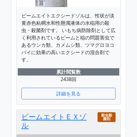
ビームエイトエクシードゾルは、性状が淡
黄赤色粘稠水和性懸濁液体の水稲用の殺
虫・殺菌剤です。 いもち病防除剤として広
く利用されているビームと稲の問題害虫で
あるウンカ類、カメムシ類、ツマグロヨコ
バイに効果の高いエクシードの混合剤で
す。
累計閲覧数
2438回
詳細を見る
ビームエイトＥＸゾ
殺虫殺
菌剤
ル