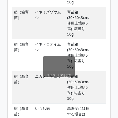
50g
稲（箱育
イネミズゾウム
育苗箱
苗）
シ
(30×60×3cm､
使用土壌約5
㍑)1箱当り
50g
稲（箱育
イネドロオイム
育苗箱
苗）
シ
(30×60×3cm､
使用土壌約5
㍑)1箱当り
50g
スクロールできます
稲（箱育
ニカメイチュウ
育苗箱
苗）
(30×60×3cm､
使用土壌約5
㍑)1箱当り
50g
稲（箱育
いもち病
高密度には種
苗）
する場合は