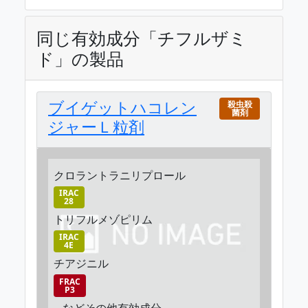
同じ有効成分「チフルザミ
ド」の製品
ブイゲットハコレン
殺虫殺
菌剤
ジャーＬ粒剤
クロラントラニリプロール
IRAC
28
トリフルメゾピリム
IRAC
4E
チアジニル
FRAC
P3
…などその他有効成分