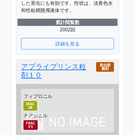
した害虫にも有効です。性状は、淡黄色水
和性粘稠懸濁液体です。
累計閲覧数
2002回
詳細を見る
アプライプリンス粒
殺虫殺
菌剤
剤１０
フィプロニル
IRAC
2B
チアジニル
FRAC
P3