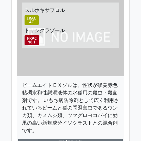
スルホキサフロル
IRAC
4C
トリシクラゾール
FRAC
16.1
ビームエイトＥＸゾルは、性状が淡黄赤色
粘稠水和性懸濁液体の水稲用の殺虫・殺菌
剤です。 いもち病防除剤として広く利用さ
れているビームと稲の問題害虫であるウン
カ類、カメムシ類、ツマグロヨコバイに効
果の高い新規成分イソクラストとの混合剤
です。