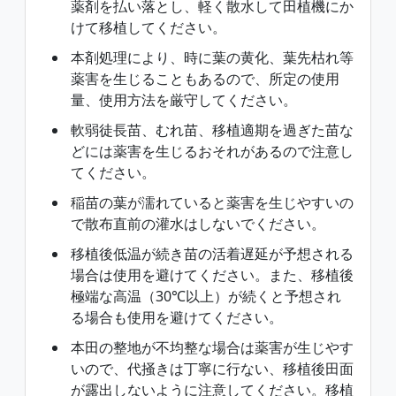
薬剤を払い落とし、軽く散水して田植機にか
けて移植してください。
本剤処理により、時に葉の黄化、葉先枯れ等
薬害を生じることもあるので、所定の使用
量、使用方法を厳守してください。
軟弱徒長苗、むれ苗、移植適期を過ぎた苗な
どには薬害を生じるおそれがあるので注意し
てください。
稲苗の葉が濡れていると薬害を生じやすいの
で散布直前の灌水はしないでください。
移植後低温が続き苗の活着遅延が予想される
場合は使用を避けてください。また、移植後
極端な高温（30℃以上）が続くと予想され
る場合も使用を避けてください。
本田の整地が不均整な場合は薬害が生じやす
いので、代掻きは丁寧に行ない、移植後田面
が露出しないように注意してください。移植