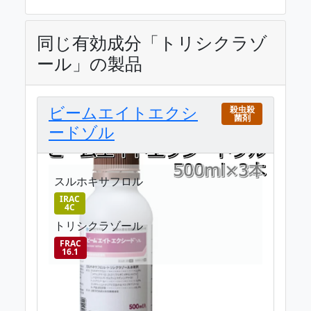
同じ有効成分「トリシクラゾ
ール」の製品
ビームエイトエクシ
殺虫殺
菌剤
ードゾル
スルホキサフロル
IRAC
4C
トリシクラゾール
FRAC
16.1