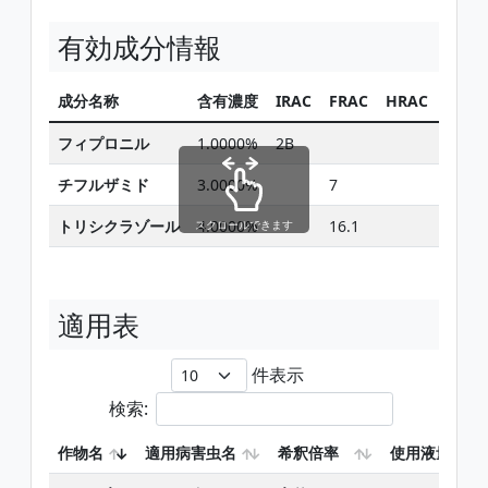
有効成分情報
成分名称
含有濃度
IRAC
FRAC
HRAC
同じ
フィプロニル
1.0000%
2B
チフルザミド
3.0000%
7
トリシクラゾール
4.0000%
16.1
スクロールできます
適用表
件表示
検索:
作物名
適用病害虫名
希釈倍率
使用液量