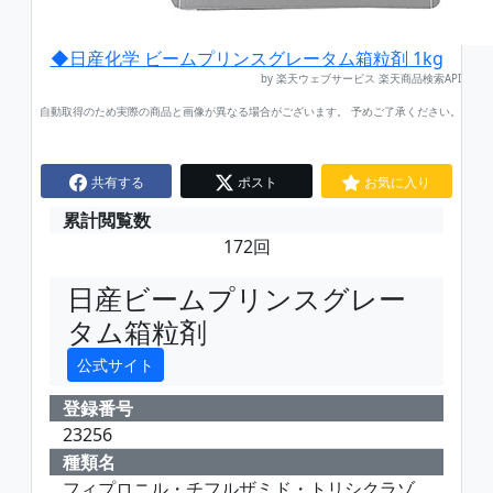
◆日産化学 ビームプリンスグレータム箱粒剤 1kg
by 楽天ウェブサービス 楽天商品検索API
自動取得のため実際の商品と画像が異なる場合がございます。 予めご了承ください。
共有する
ポスト
お気に入り
累計閲覧数
172回
日産ビームプリンスグレー
タム箱粒剤
公式サイト
登録番号
23256
種類名
フィプロニル・チフルザミド・トリシクラゾ