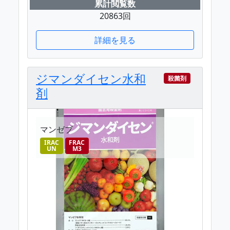
累計閲覧数
20863回
詳細を見る
ジマンダイセン水和
殺菌剤
剤
マンゼブ
IRAC
FRAC
UN
M3