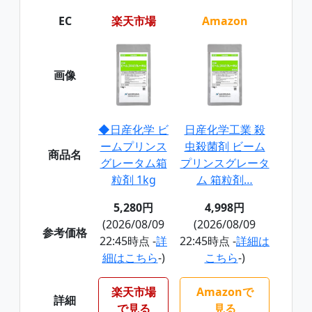
EC
楽天市場
Amazon
画像
◆日産化学 ビ
日産化学工業 殺
ームプリンス
虫殺菌剤 ビーム
商品名
グレータム箱
プリンスグレータ
粒剤 1kg
ム 箱粒剤…
5,280円
4,998円
(2026/08/09
(2026/08/09
参考価格
22:45時点 -
詳
22:45時点 -
詳細は
細はこちら
-)
こちら
-)
楽天市場
Amazonで
詳細
で見る
見る