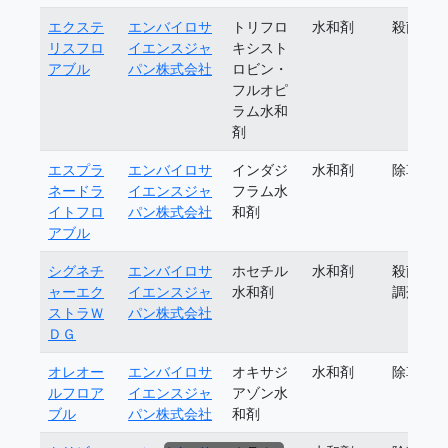
エクステ
エンバイロサ
トリフロ
水和剤
殺菌剤
リスフロ
イエンスジャ
キシスト
アブル
パン株式会社
ロビン・
フルオピ
ラム水和
剤
エスプラ
エンバイロサ
インダジ
水和剤
除草剤
ネードラ
イエンスジャ
フラム水
イトフロ
パン株式会社
和剤
アブル
シグネチ
エンバイロサ
ホセチル
水和剤
殺菌植
ャーエク
イエンスジャ
水和剤
調剤
ストラＷ
パン株式会社
ＤＧ
オレオー
エンバイロサ
オキサジ
水和剤
除草剤
ルフロア
イエンスジャ
アゾン水
ブル
パン株式会社
和剤