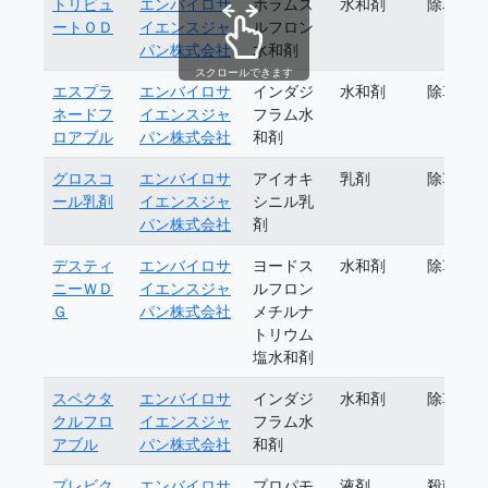
トリビュ
エンバイロサ
ホラムス
水和剤
除草剤
ートＯＤ
イエンスジャ
ルフロン
パン株式会社
水和剤
スクロールできます
エスプラ
エンバイロサ
インダジ
水和剤
除草剤
ネードフ
イエンスジャ
フラム水
ロアブル
パン株式会社
和剤
グロスコ
エンバイロサ
アイオキ
乳剤
除草剤
ール乳剤
イエンスジャ
シニル乳
パン株式会社
剤
デスティ
エンバイロサ
ヨードス
水和剤
除草剤
ニーＷＤ
イエンスジャ
ルフロン
Ｇ
パン株式会社
メチルナ
トリウム
塩水和剤
スペクタ
エンバイロサ
インダジ
水和剤
除草剤
クルフロ
イエンスジャ
フラム水
アブル
パン株式会社
和剤
プレビク
エンバイロサ
プロパモ
液剤
殺菌剤