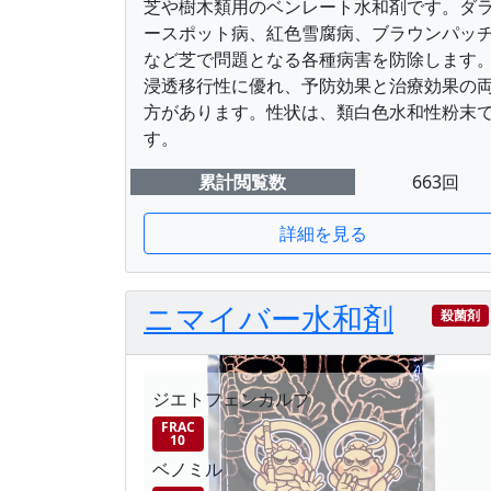
芝や樹木類用のベンレート水和剤です。ダ
ースポット病、紅色雪腐病、ブラウンパッ
など芝で問題となる各種病害を防除します
浸透移行性に優れ、予防効果と治療効果の
方があります。性状は、類白色水和性粉末
す。
累計閲覧数
663回
詳細を見る
ニマイバー水和剤
殺菌剤
ジエトフェンカルブ
FRAC
10
ベノミル