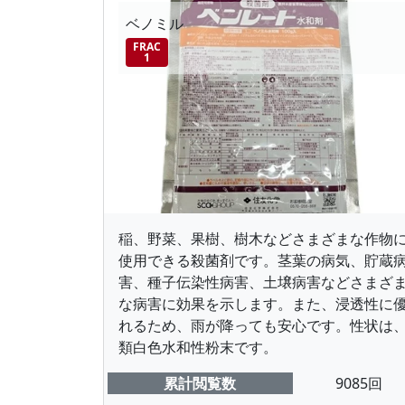
ベノミル
FRAC
1
稲、野菜、果樹、樹木などさまざまな作物
使用できる殺菌剤です。茎葉の病気、貯蔵
害、種子伝染性病害、土壌病害などさまざ
な病害に効果を示します。また、浸透性に
れるため、雨が降っても安心です。性状は
類白色水和性粉末です。
累計閲覧数
9085回