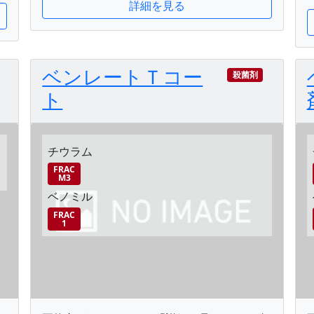
詳細を見る
ベンレートＴコー
殺菌剤
ト
チウラム
FRAC
M3
ベノミル
FRAC
1