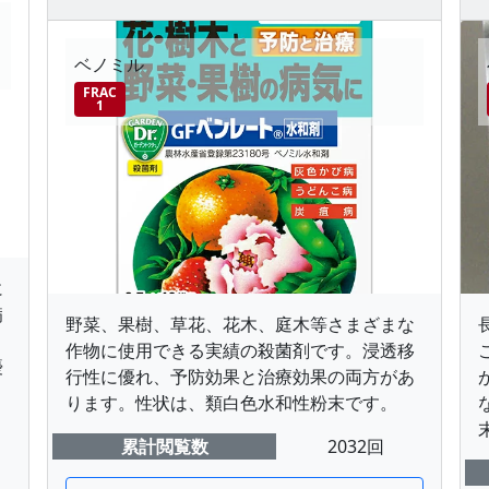
ベノミル
FRAC
1
に
病
野菜、果樹、草花、花木、庭木等さまざまな
ま
作物に使用できる実績の殺菌剤です。浸透移
優
行性に優れ、予防効果と治療効果の両方があ
、
ります。性状は、類白色水和性粉末です。
累計閲覧数
2032回