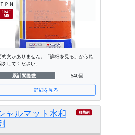
ＴＰＮ
FRAC
M5
要約文がありません。「詳細を見る」から確
認をしてください。
累計閲覧数
640回
詳細を見る
シャルマット水和
殺菌剤
剤