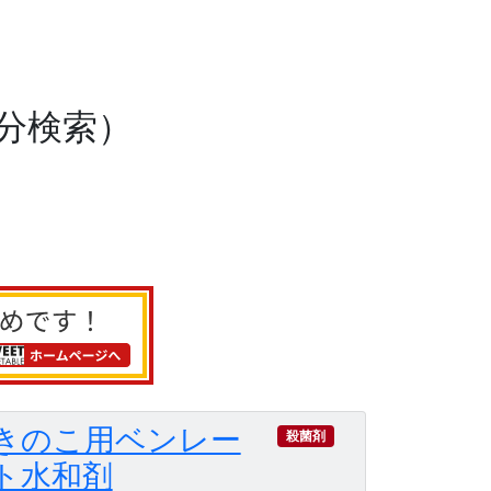
分検索）
きのこ用ベンレー
殺菌剤
ト水和剤