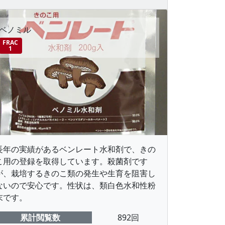
ベノミル
FRAC
1
長年の実績があるベンレート水和剤で、きの
こ用の登録を取得しています。殺菌剤です
が、栽培するきのこ類の発生や生育を阻害し
ないので安心です。性状は、類白色水和性粉
末です。
累計閲覧数
892回