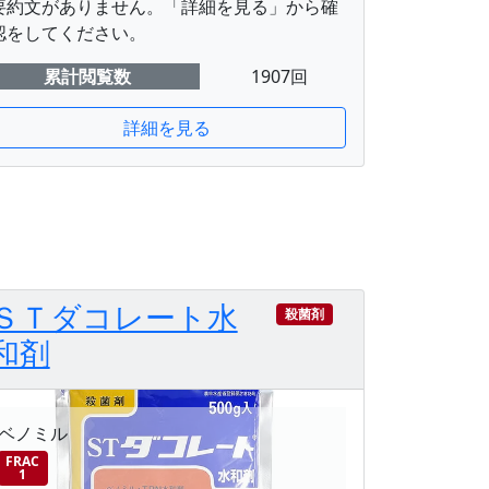
要約文がありません。「詳細を見る」から確
認をしてください。
累計閲覧数
1907回
詳細を見る
ＳＴダコレート水
殺菌剤
和剤
ベノミル
FRAC
1