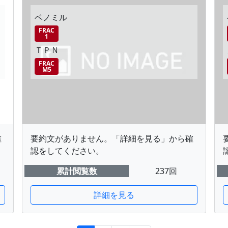
ベノミル
FRAC
1
ＴＰＮ
FRAC
M5
確
要約文がありません。「詳細を見る」から確
認をしてください。
累計閲覧数
237回
詳細を見る