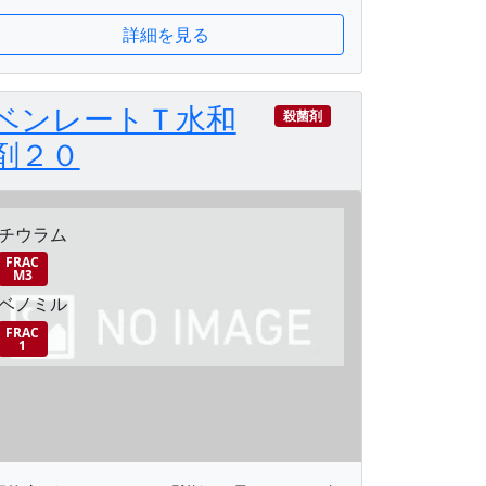
詳細を見る
ベンレートＴ水和
殺菌剤
剤２０
チウラム
FRAC
M3
ベノミル
FRAC
1