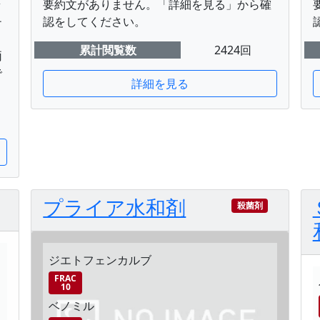
ラ
要約文がありません。「詳細を見る」から確
チ
認をしてください。
。
累計閲覧数
2424回
両
で
詳細を見る
プライア水和剤
殺菌剤
ジエトフェンカルブ
FRAC
10
ベノミル