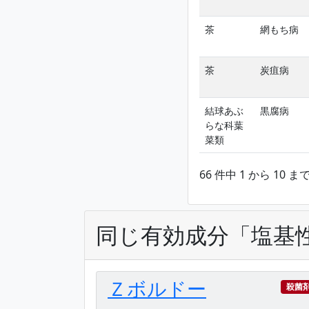
茶
網もち病
茶
炭疽病
結球あぶ
黒腐病
らな科葉
菜類
66 件中 1 から 10 
同じ有効成分「塩基
Ｚボルドー
殺菌