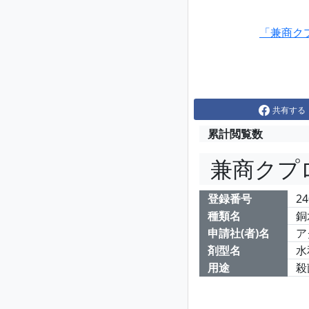
「兼商ク
共有する
累計閲覧数
兼商クプ
登録番号
24
種類名
銅
申請社(者)名
ア
剤型名
水
用途
殺