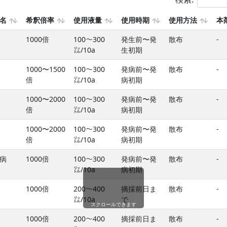
名
希釈倍率
使用液量
使用時期
使用方法
本
1000倍
100〜300
発生前〜発
散布
-
㍑/10a
生初期
1000〜1500
100〜300
発病前〜発
散布
-
倍
㍑/10a
病初期
1000〜2000
100〜300
発病前〜発
散布
-
倍
㍑/10a
病初期
1000〜2000
100〜300
発病前〜発
散布
-
倍
㍑/10a
病初期
病
1000倍
100〜300
発病前〜発
散布
-
㍑/10a
病初期
1000倍
200〜400
摘採前日ま
散布
-
㍑/10a
で
スクロールできます
1000倍
200〜400
摘採前日ま
散布
-