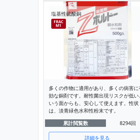
塩基性硫酸銅
FRAC
M1
多くの作物に適用があり、多くの病害に
効な銅剤です。耐性菌出現リスクが低い
いう面からも、安心して使えます。性状
は、淡青緑色水和性粉末です。
累計閲覧数
8294回
詳細を見る