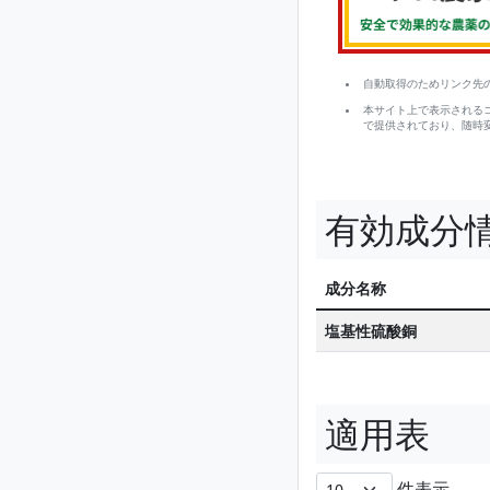
自動取得のためリンク先
本サイト上で表示される
で提供されており、随時
有効成分
成分名称
塩基性硫酸銅
適用表
件表示