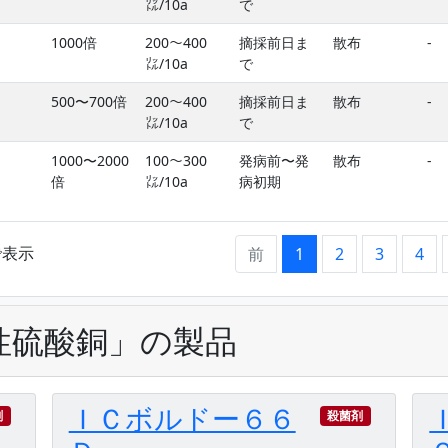
㍑/10a
で
1000倍
200〜400
摘採前日ま
散布
-
㍑/10a
で
500〜700倍
200〜400
摘採前日ま
散布
-
㍑/10a
で
1000〜2000
100〜300
発病前〜発
散布
-
倍
㍑/10a
病初期
まで表示
前
1
2
3
4
性硫酸銅」の製品
ＩＣボルドー６６
剤
殺菌剤