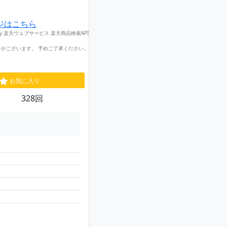
ジはこちら
by 楽天ウェブサービス 楽天商品検索API
がございます。 予めご了承ください。
お気に入り
328回