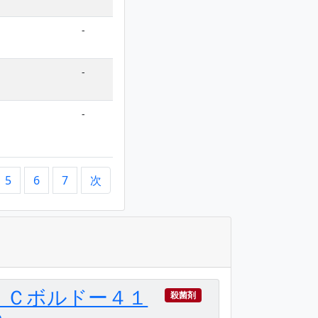
-
-
-
5
6
7
次
ＩＣボルドー４１
殺菌剤