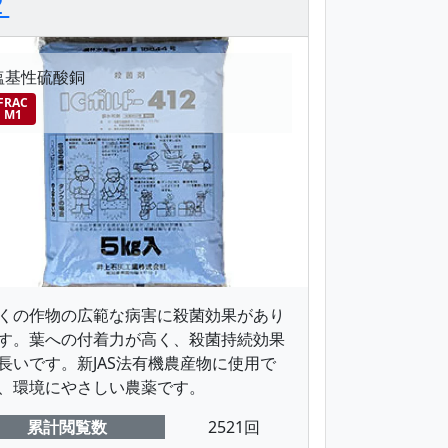
２
塩基性硫酸銅
FRAC
M1
くの作物の広範な病害に殺菌効果があり
す。葉への付着力が高く、殺菌持続効果
長いです。新JAS法有機農産物に使用で
、環境にやさしい農薬です。
累計閲覧数
2521回