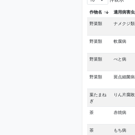
作物名
適用病害虫
野菜類
ナメクジ類
野菜類
軟腐病
野菜類
べと病
野菜類
斑点細菌病
葉たまね
りん片腐敗
ぎ
茶
赤焼病
茶
もち病