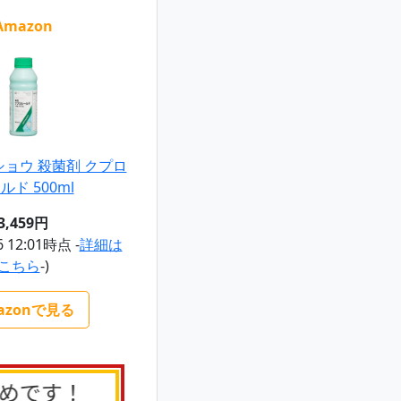
Amazon
ョウ 殺菌剤 クプロ
ルド 500ml
3,459円
6 12:01時点 -
詳細は
こちら
-)
azonで見る