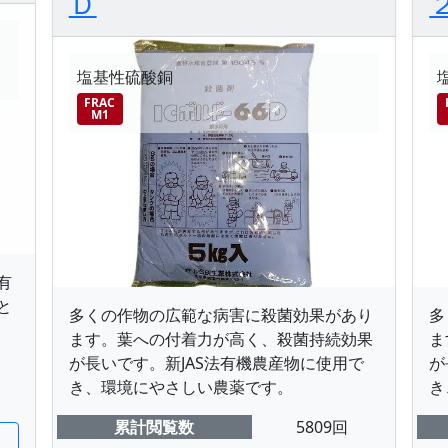
Ｄ
塩基性硫酸銅
FRAC
M1
有
と
多くの作物の広範な病害に殺菌効果があり
多
ます。葉への付着力が高く、殺菌持続効果
ま
が長いです。新JAS法有機農産物に使用で
が
き、環境にやさしい農薬です。
き
累計閲覧数
5809回