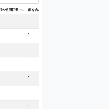
剤の使用回数
銅を含む使用回数
-
-
-
-
-
-
-