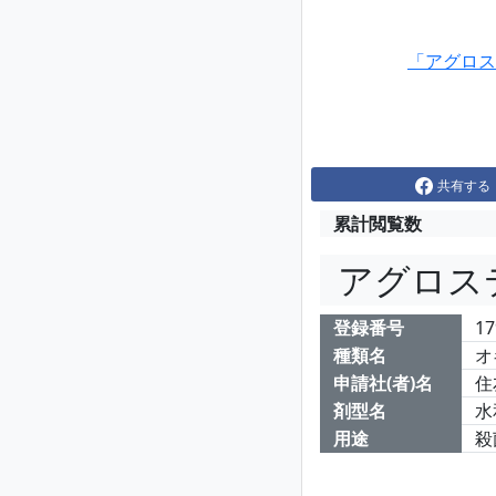
「アグロス
共有する
累計閲覧数
アグロス
登録番号
17
種類名
オ
申請社(者)名
住
剤型名
水
用途
殺