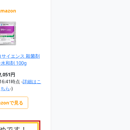
Amazon
ロサイエンス 殺菌剤
水和剤 100g
2,051円
 16:41時点 -
詳細はこ
ちら
-)
azonで見る