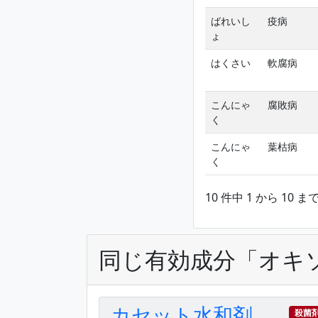
ばれいし
疫病
ょ
はくさい
軟腐病
こんにゃ
腐敗病
く
こんにゃ
葉枯病
く
10 件中 1 から 10 
同じ有効成分「オキ
カセット水和剤
殺菌