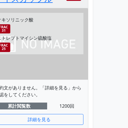
オキソリニック酸
FRAC
31
ストレプトマイシン硫酸塩
FRAC
25
約文がありません。「詳細を見る」から
認をしてください。
累計閲覧数
1200回
詳細を見る