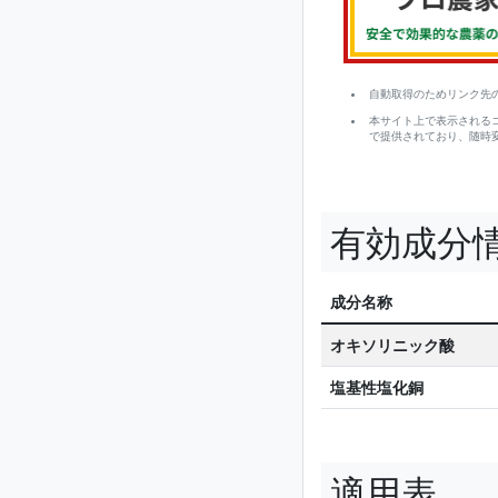
自動取得のためリンク先
本サイト上で表示される
で提供されており、随時
有効成分
成分名称
オキソリニック酸
塩基性塩化銅
適用表