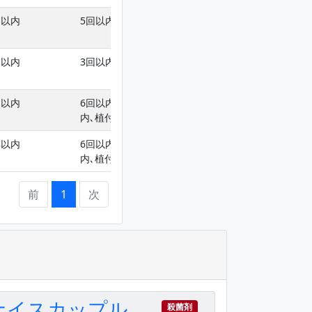
回以内
5回以内(種いも浸漬は1回以内)
-
回以内
3回以内
-
回以内
6回以内(種いもへの吹き付けは1回以
-
内､植付後は5回以内)
回以内
6回以内(種いもへの吹き付けは1回以
-
内､植付後は5回以内)
前
1
次
ナイスカップル
殺菌剤