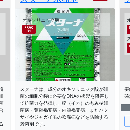
オキソリニック酸
FRAC
31
粉
スターナは、成分のオキソリニック酸が細
要
細
菌の細胞分裂に必要なDNAの複製を阻害し
確
菌
て抗菌力を発揮し、稲（イネ）のもみ枯細
合
菌病・葉鞘褐変病・内穎褐変病、またハク
、
サイやジャガイモの軟腐病などを防除する
る
殺菌剤です。