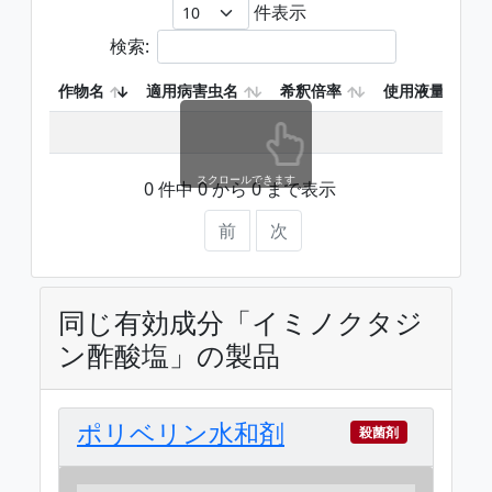
件表示
検索:
作物名
適用病害虫名
希釈倍率
使用液量
スクロールできます
0 件中 0 から 0 まで表示
前
次
同じ有効成分「イミノクタジ
ン酢酸塩」の製品
ポリベリン水和剤
殺菌剤