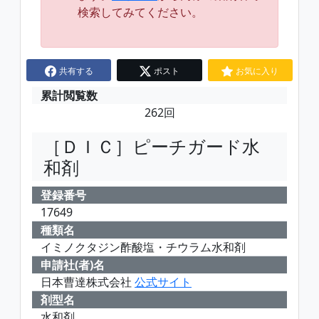
検索してみてください。
共有する
ポスト
お気に入り
累計閲覧数
262回
［ＤＩＣ］ピーチガード水
和剤
登録番号
17649
種類名
イミノクタジン酢酸塩・チウラム水和剤
申請社(者)名
日本曹達株式会社
公式サイト
剤型名
水和剤