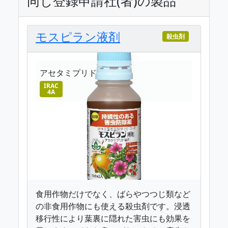
同じ登録申請社(者)の製品
モスピラン液剤
殺虫剤
アセタミプリド
IRAC
4A
食用作物だけでなく、ばらやつつじ類など
の非食用作物にも使える殺虫剤です。浸透
移行性により葉裏に隠れた害虫にも効果を