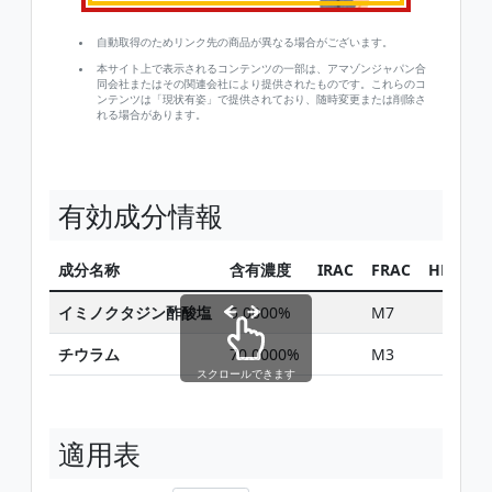
自動取得のためリンク先の商品が異なる場合がございます。
本サイト上で表示されるコンテンツの一部は、アマゾンジャパン合
同会社またはその関連会社により提供されたものです。これらのコ
ンテンツは「現状有姿」で提供されており、随時変更または削除さ
れる場合があります。
有効成分情報
成分名称
含有濃度
IRAC
FRAC
HRAC
イミノクタジン酢酸塩
5.0000%
M7
チウラム
70.0000%
M3
スクロールできます
適用表