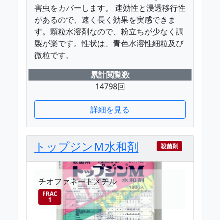
害虫をカバーします。 速効性と浸透移行性
があるので、速く長く効果を実感できま
す。顆粒水溶剤なので、粉立ちが少なく調
製が楽です。性状は、青色水溶性細粒及び
微粒です。
累計閲覧数
14798回
詳細を見る
トップジンＭ水和剤
殺菌剤
チオファネートメチル
FRAC
1