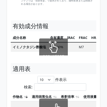
ンテンツは「現状有姿」で提供されており、随時変更または削除さ
れる場合があります。
有効成分情報
成分名称
含有濃度
IRAC
FRAC
HRAC
イミノクタジン酢酸塩
5.0000%
M7
スクロールできます
適用表
件表示
検索:
作物名
適用病害虫名
希釈倍率
使用液量
テ