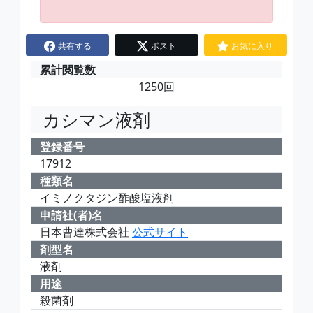
共有する
ポスト
お気に入り
累計閲覧数
1250回
カシマン液剤
登録番号
17912
種類名
イミノクタジン酢酸塩液剤
申請社(者)名
日本曹達株式会社
公式サイト
剤型名
液剤
用途
殺菌剤