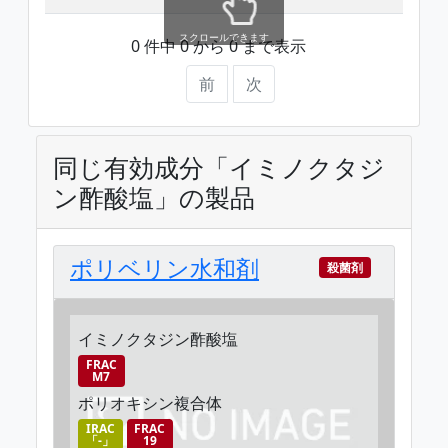
スクロールできます
0 件中 0 から 0 まで表示
前
次
同じ有効成分「イミノクタジ
ン酢酸塩」の製品
ポリベリン水和剤
殺菌剤
イミノクタジン酢酸塩
FRAC
M7
ポリオキシン複合体
IRAC
FRAC
「-」
19