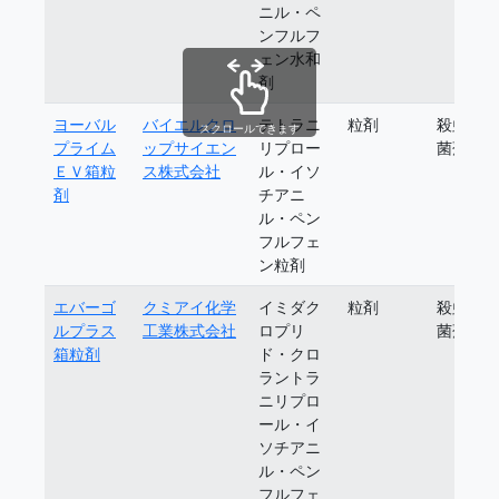
ニル・ペ
ンフルフ
ェン水和
剤
ヨーバル
バイエルクロ
テトラニ
粒剤
殺虫殺
スクロールできます
プライム
ップサイエン
リプロー
菌剤
ＥＶ箱粒
ス株式会社
ル・イソ
剤
チアニ
ル・ペン
フルフェ
ン粒剤
エバーゴ
クミアイ化学
イミダク
粒剤
殺虫殺
ルプラス
工業株式会社
ロプリ
菌剤
箱粒剤
ド・クロ
ラントラ
ニリプロ
ール・イ
ソチアニ
ル・ペン
フルフェ