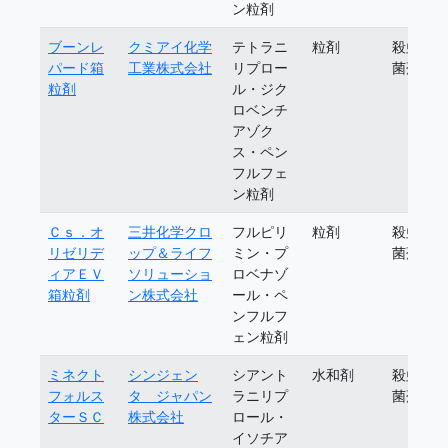
ン粒剤
ブーンレ
クミアイ化学
テトラニ
粒剤
殺虫殺
パード箱
工業株式会社
リプロー
菌剤
粒剤
ル・ジク
ロベンチ
アゾク
ス・ペン
フルフェ
ン粒剤
Ｃｓ．オ
三井化学クロ
フルピリ
粒剤
殺虫殺
リゼリデ
ップ＆ライフ
ミン・プ
菌剤
ィアＥＶ
ソリューショ
ロベナゾ
箱粒剤
ン株式会社
ール・ペ
ンフルフ
ェン粒剤
ミネクト
シンジェン
シアント
水和剤
殺虫殺
フォルス
タ ジャパン
ラニリプ
菌剤
ターＳＣ
株式会社
ロール・
イソチア