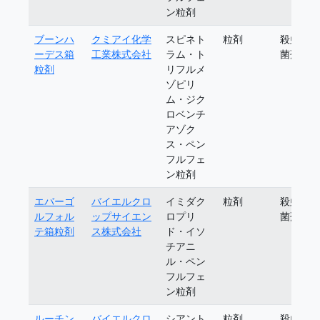
ン粒剤
ブーンハ
クミアイ化学
スピネト
粒剤
殺虫殺
ーデス箱
工業株式会社
ラム・ト
菌剤
粒剤
リフルメ
ゾピリ
ム・ジク
ロベンチ
アゾク
ス・ペン
フルフェ
ン粒剤
エバーゴ
バイエルクロ
イミダク
粒剤
殺虫殺
ルフォル
ップサイエン
ロプリ
菌剤
テ箱粒剤
ス株式会社
ド・イソ
チアニ
ル・ペン
フルフェ
ン粒剤
ルーチン
バイエルクロ
シアント
粒剤
殺虫殺