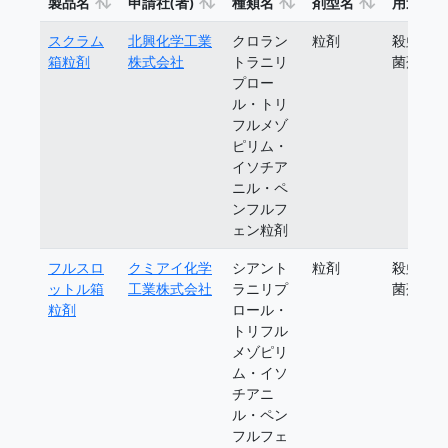
製品名
申請社(者)
種類名
剤型名
用途
スクラム
北興化学工業
クロラン
粒剤
殺虫殺
箱粒剤
株式会社
トラニリ
菌剤
プロー
ル・トリ
フルメゾ
ピリム・
イソチア
ニル・ペ
ンフルフ
ェン粒剤
フルスロ
クミアイ化学
シアント
粒剤
殺虫殺
ットル箱
工業株式会社
ラニリプ
菌剤
粒剤
ロール・
トリフル
メゾピリ
ム・イソ
チアニ
ル・ペン
フルフェ