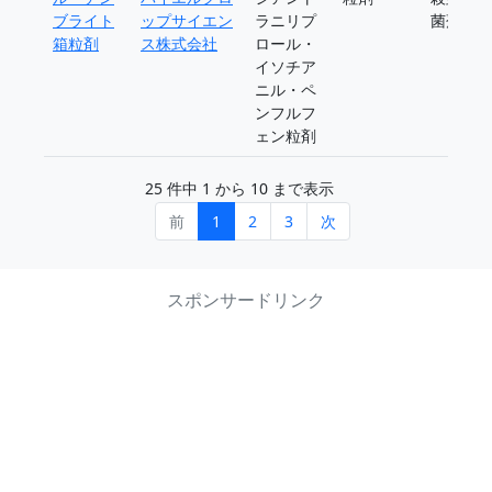
ブライト
ップサイエン
ラニリプ
菌剤
箱粒剤
ス株式会社
ロール・
イソチア
ニル・ペ
ンフルフ
ェン粒剤
25 件中 1 から 10 まで表示
前
1
2
3
次
スポンサードリンク