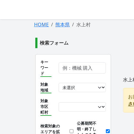
HOME
熊本県
水上村
検索フォーム
キー
ワー
ド
水上
対象
地域
お
対象
さ
市区
町村
公募期間不
検索対象の
明・終了し
エリアを拡