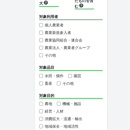
たものを含
大
む
対象利用者
個人農業者
農業新規参入者
農業協同組合・連合会
農業法人・農業者グループ
その他
対象品目
水田・畑作
園芸
畜産
その他
対象目的
農地
機械・施設
経営・人材
消費拡大・流通・輸出
地域保全・地域活性