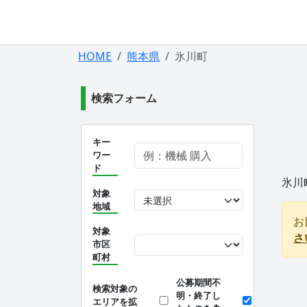
HOME
熊本県
氷川町
検索フォーム
キー
ワー
ド
氷川
対象
地域
お
対象
さ
市区
町村
公募期間不
検索対象の
明・終了し
エリアを拡