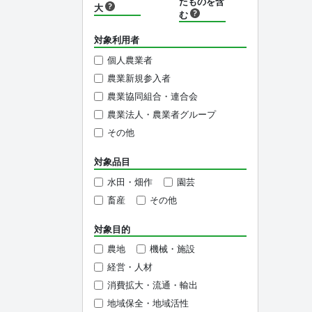
たものを含
大
む
対象利用者
個人農業者
農業新規参入者
農業協同組合・連合会
農業法人・農業者グループ
その他
対象品目
水田・畑作
園芸
畜産
その他
対象目的
農地
機械・施設
経営・人材
消費拡大・流通・輸出
地域保全・地域活性