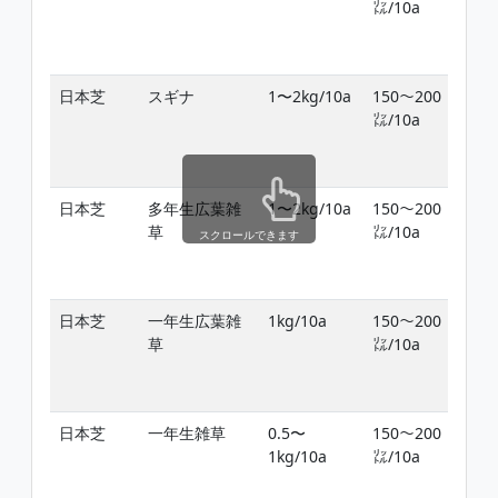
㍑/10a
期
前
期)
日本芝
スギナ
1〜2kg/10a
150〜200
春
㍑/10a
期
前
期)
日本芝
多年生広葉雑
1〜2kg/10a
150〜200
春
草
㍑/10a
期
スクロールできます
前
期)
日本芝
一年生広葉雑
1kg/10a
150〜200
春
草
㍑/10a
期
前
期)
日本芝
一年生雑草
0.5〜
150〜200
秋
1kg/10a
㍑/10a
期
前