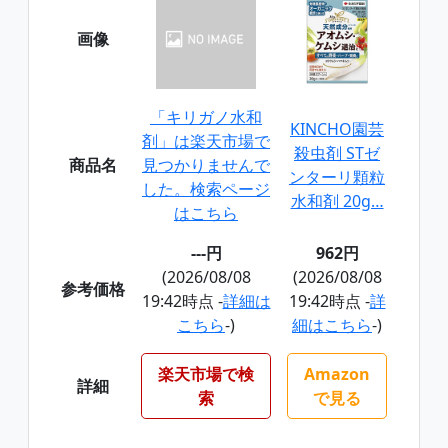
画像
「キリガノ水和
KINCHO園芸
剤」は楽天市場で
殺虫剤 STゼ
商品名
見つかりませんで
ンターリ顆粒
した。検索ページ
水和剤 20g…
はこちら
---円
962円
(2026/08/08
(2026/08/08
参考価格
19:42時点 -
詳細は
19:42時点 -
詳
こちら
-)
細はこちら
-)
楽天市場で検
Amazon
詳細
索
で見る