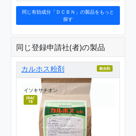
同じ有効成分「ＤＣＢＮ」の製品をもっと
探す
同じ登録申請社(者)の製品
カルホス粉剤
殺虫剤
イソキサチオン
IRAC
1B