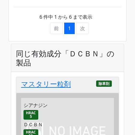
期)
6 件中 1 から 6 まで表示
前
1
次
同じ有効成分「ＤＣＢＮ」の
製品
マスタリー粒剤
除草剤
シアナジン
HRAC
5
ＤＣＢＮ
HRAC