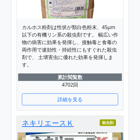
カルホス粉剤は性状が類白色粉末、45μm
以下の有機リン系の殺虫剤です。 幅広い作
物の病害に効果を発揮し、接触毒と食毒の
両作用で速効性・持続性にもすぐれた殺虫
剤で、 土壌害虫に優れた効果を発揮しま
す。
累計閲覧数
4702回
詳細を見る
ネキリエースＫ
殺虫剤