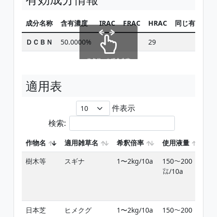
成分名称
含有濃度
IRAC
FRAC
HRAC
同じ有効成分
ＤＣＢＮ
50.0000%
29
検索
スクロールできます
適用表
件表示
検索:
作物名
適用雑草名
希釈倍率
使用液量
使
樹木等
スギナ
1〜2kg/10a
150〜200
雑
㍑/10a
期
日本芝
ヒメクグ
1〜2kg/10a
150〜200
春