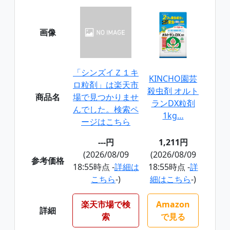
画像
「シンズイＺ１キ
KINCHO園芸
ロ粒剤」は楽天市
殺虫剤 オルト
商品名
場で見つかりませ
ランDX粒剤
んでした。検索ペ
1kg…
ージはこちら
---円
1,211円
(2026/08/09
(2026/08/09
参考価格
18:55時点 -
詳細は
18:55時点 -
詳
こちら
-)
細はこちら
-)
楽天市場で検
Amazon
詳細
索
で見る