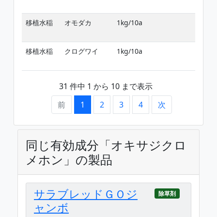
移植水稲
オモダカ
1kg/10a
移
移植水稲
クログワイ
1kg/10a
移
31 件中 1 から 10 まで表示
前
1
2
3
4
次
同じ有効成分「オキサジクロ
メホン」の製品
サラブレッドＧＯジ
除草剤
ャンボ