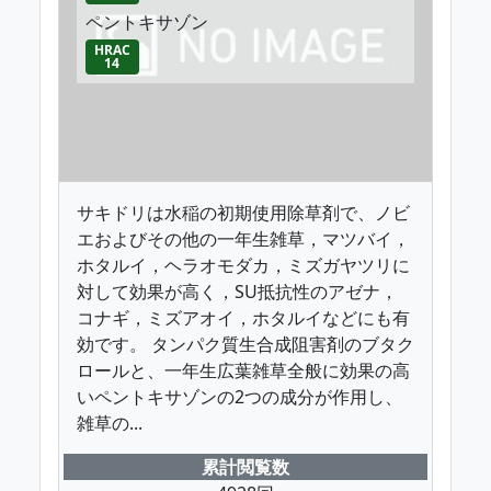
ペントキサゾン
HRAC
14
サキドリは水稲の初期使用除草剤で、ノビ
エおよびその他の一年生雑草，マツバイ，
ホタルイ，ヘラオモダカ，ミズガヤツリに
対して効果が高く，SU抵抗性のアゼナ，
コナギ，ミズアオイ，ホタルイなどにも有
効です。 タンパク質生合成阻害剤のブタク
ロールと、一年生広葉雑草全般に効果の高
いペントキサゾンの2つの成分が作用し、
雑草の...
累計閲覧数