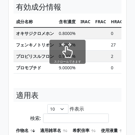
有効成分情報
成分名称
含有濃度
IRAC
FRAC
HRAC
同
オキサジクロメホン
0.8000%
0
フェンキノトリオン
3.0000%
27
プロピリスルフロン
0.9000%
2
スクロールできます
ブロモブチド
9.0000%
0
適用表
件表示
検索:
作物名
適用雑草名
希釈倍率
使用液量
使