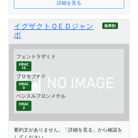
詳細を見る
イグザクトＱＥＤジャン
除草剤
ボ
フェントラザミド
HRAC
15
ブロモブチド
HRAC
0
ベンスルフロンメチル
HRAC
2
要約文がありません。「詳細を見る」から確認を
してください。