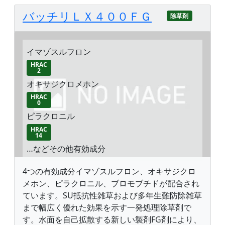
バッチリＬＸ４００ＦＧ
除草剤
イマゾスルフロン
HRAC
2
オキサジクロメホン
HRAC
0
ピラクロニル
HRAC
14
…などその他有効成分
4つの有効成分イマゾスルフロン、オキサジクロ
メホン、ピラクロニル、ブロモブチドが配合され
ています。SU抵抗性雑草および多年生難防除雑草
まで幅広く優れた効果を示す一発処理除草剤で
す。水面を自己拡散する新しい製剤FG剤により、