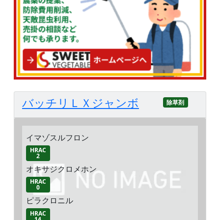
バッチリＬＸジャンボ
除草剤
イマゾスルフロン
HRAC
2
オキサジクロメホン
HRAC
0
ピラクロニル
HRAC
14