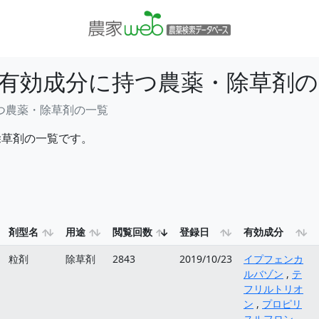
有効成分に持つ農薬・除草剤の
つ農薬・除草剤の一覧
除草剤の一覧です。
剤型名
用途
閲覧回数
登録日
有効成分
粒剤
除草剤
2843
2019/10/23
イプフェンカ
ルバゾン
,
テ
フリルトリオ
ン
,
プロピリ
スルフロン