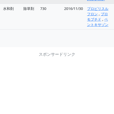
水和剤
除草剤
730
2016/11/30
プロピリスル
フロン
,
ブロ
モブチド
,
ペ
ントキサゾン
スポンサードリンク