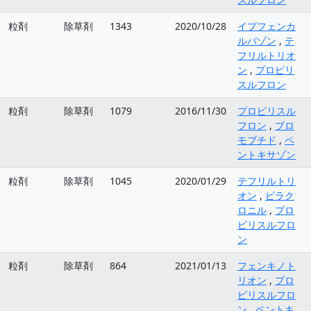
粒剤
除草剤
1343
2020/10/28
イプフェンカ
ルバゾン
,
テ
フリルトリオ
ン
,
プロピリ
スルフロン
粒剤
除草剤
1079
2016/11/30
プロピリスル
フロン
,
ブロ
モブチド
,
ペ
ントキサゾン
粒剤
除草剤
1045
2020/01/29
テフリルトリ
オン
,
ピラク
ロニル
,
プロ
ピリスルフロ
ン
粒剤
除草剤
864
2021/01/13
フェンキノト
リオン
,
プロ
ピリスルフロ
ン
,
ペントキ