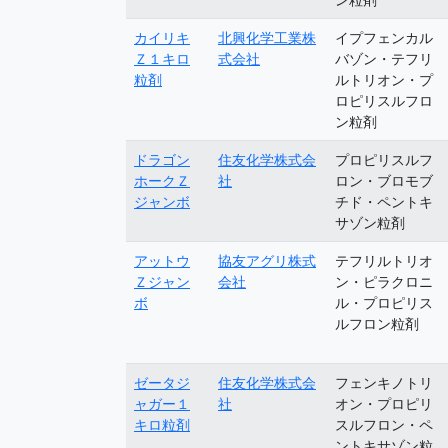
カイリキ
北興化学工業株
イプフェンカル
Ｚ１キロ
式会社
バゾン・テフリ
粒剤
ルトリオン・プ
ロピリスルフロ
ン粒剤
ドラゴン
住友化学株式会
プロピリスルフ
ホークＺ
社
ロン・ブロモブ
ジャンボ
チド・ペントキ
サゾン粒剤
アットウ
協友アグリ株式
テフリルトリオ
Ｚジャン
会社
ン・ピラクロニ
ボ
ル・プロピリス
ルフロン粒剤
ゼータジ
住友化学株式会
フェンキノトリ
ャガー１
社
オン・プロピリ
キロ粒剤
スルフロン・ペ
ントキサゾン粒