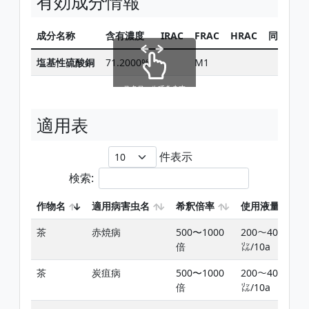
有効成分情報
成分名称
含有濃度
IRAC
FRAC
HRAC
同じ有効
塩基性硫酸銅
71.2000%
M1
スクロールできます
適用表
件表示
検索:
作物名
適用病害虫名
希釈倍率
使用液量
茶
赤焼病
500〜1000
200〜400
倍
㍑/10a
茶
炭疽病
500〜1000
200〜400
倍
㍑/10a