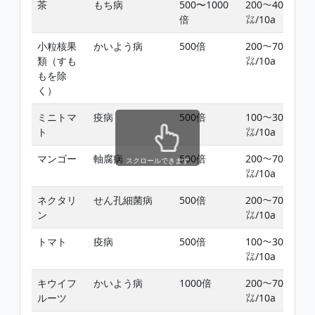
茶
もち病
500〜1000
200〜400
倍
㍑/10a
小粒核果
かいよう病
500倍
200〜700
類（すも
㍑/10a
もを除
く）
ミニトマ
疫病
500倍
100〜300
-
ト
㍑/10a
マンゴー
軸腐病
500倍
200〜700
-
スクロールできます
㍑/10a
ネクタリ
せん孔細菌病
500倍
200〜700
ン
㍑/10a
トマト
疫病
500倍
100〜300
-
㍑/10a
キウイフ
かいよう病
1000倍
200〜700
-
ルーツ
㍑/10a