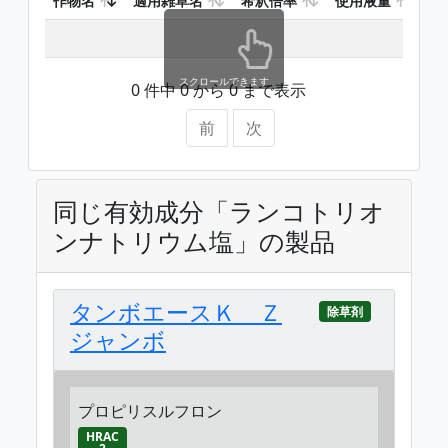
作物名
適用雑草名
希釈倍率
使用液量
使
スクロールできます
0 件中 0 から 0 まで表示
前
次
同じ有効成分「ランコトリオ
ンナトリウム塩」の製品
タンボエースＫ Ｚ
除草剤
ジャンボ
プロピリスルフロン
HRAC