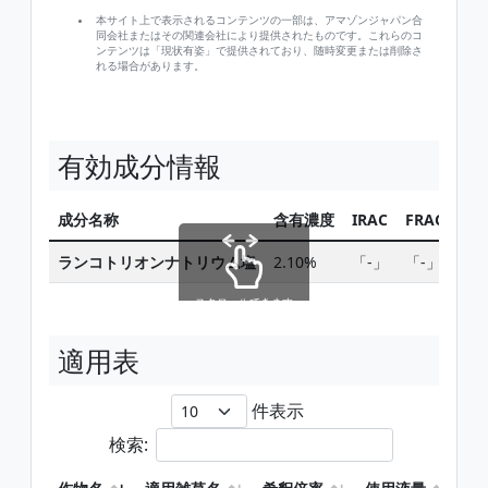
本サイト上で表示されるコンテンツの一部は、アマゾンジャパン合
同会社またはその関連会社により提供されたものです。これらのコ
ンテンツは「現状有姿」で提供されており、随時変更または削除さ
れる場合があります。
有効成分情報
成分名称
含有濃度
IRAC
FRAC
HR
ランコトリオンナトリウム塩
2.10%
「-」
「-」
「-
スクロールできます
適用表
件表示
検索: