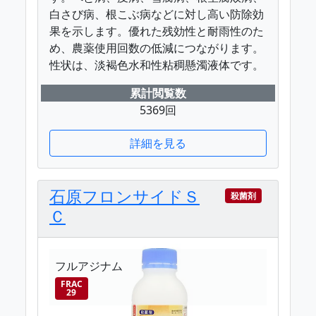
白さび病、根こぶ病などに対し高い防除効
果を示します。優れた残効性と耐雨性のた
め、農薬使用回数の低減につながります。
性状は、淡褐色水和性粘稠懸濁液体です。
累計閲覧数
5369回
詳細を見る
石原フロンサイドＳ
殺菌剤
Ｃ
フルアジナム
FRAC
29