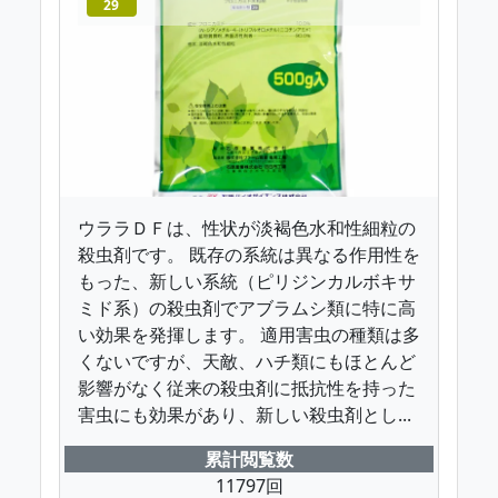
29
ウララＤＦは、性状が淡褐色水和性細粒の
殺虫剤です。 既存の系統は異なる作用性を
もった、新しい系統（ピリジンカルボキサ
ミド系）の殺虫剤でアブラムシ類に特に高
い効果を発揮します。 適用害虫の種類は多
くないですが、天敵、ハチ類にもほとんど
影響がなく従来の殺虫剤に抵抗性を持った
害虫にも効果があり、新しい殺虫剤とし...
累計閲覧数
11797回