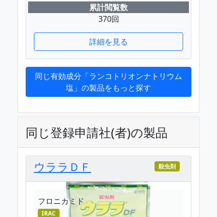
累計閲覧数
370回
詳細を見る
同じ有効成分「ランコトリオンナトリウム
塩」の製品をもっと探す
同じ登録申請社(者)の製品
ウララＤＦ
殺虫剤
フロニカミド
IRAC