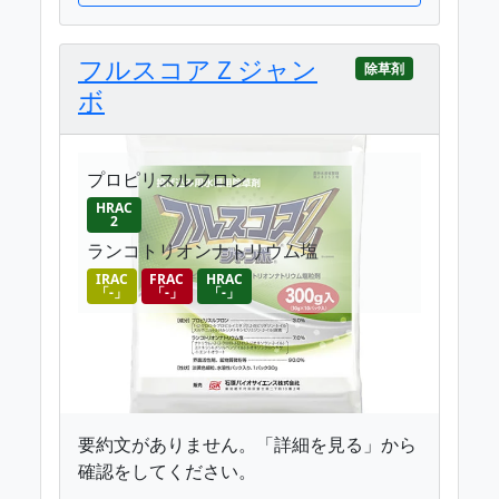
フルスコアＺジャン
除草剤
ボ
プロピリスルフロン
HRAC
2
ランコトリオンナトリウム塩
IRAC
FRAC
HRAC
「-」
「-」
「-」
要約文がありません。「詳細を見る」から
確認をしてください。