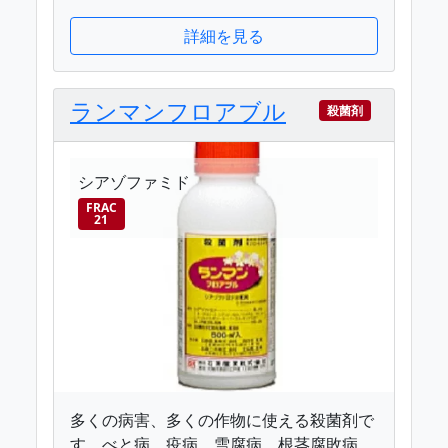
詳細を見る
ランマンフロアブル
殺菌剤
シアゾファミド
FRAC
21
多くの病害、多くの作物に使える殺菌剤で
す。べと病、疫病、雪腐病、根茎腐敗病、