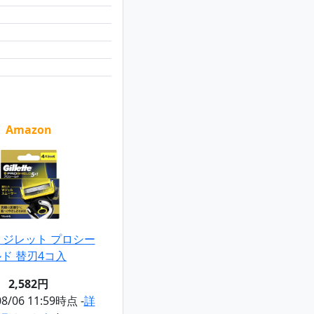
Amazon
tte ジレット プロシー
ド 替刃4コ入
2,582円
08/06 11:59時点 -
詳