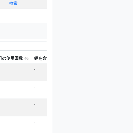
検索
剤の使用回数
銅を含む使用回数
-
-
-
-