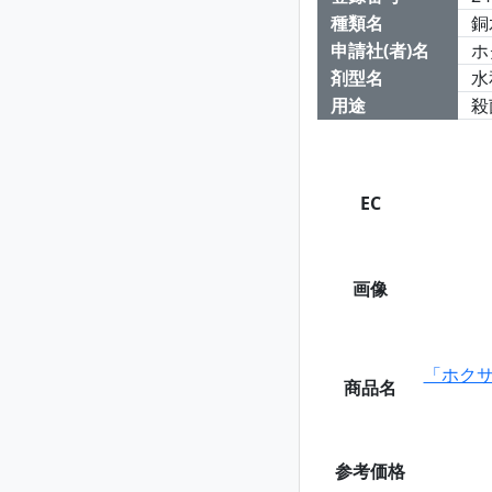
種類名
銅
申請社(者)名
ホ
剤型名
水
用途
殺
EC
画像
「ホク
商品名
参考価格