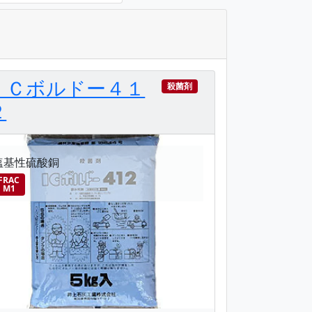
ＩＣボルドー４１
殺菌剤
２
塩基性硫酸銅
FRAC
M1