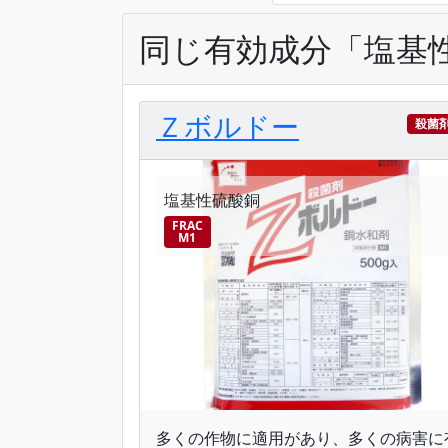
同じ有効成分「塩基
Ｚボルドー
殺菌
塩基性硫酸銅
FRAC
M1
多くの作物に適用があり、多くの病害に