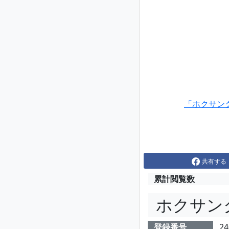
「ホクサン
共有する
累計閲覧数
ホクサン
登録番号
24