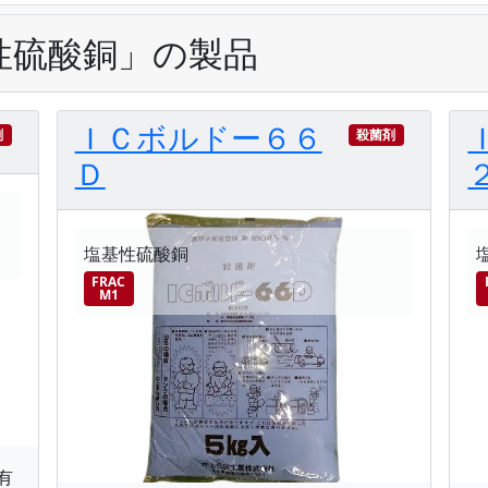
性硫酸銅」の製品
ＩＣボルドー６６
剤
殺菌剤
Ｄ
塩基性硫酸銅
FRAC
M1
有