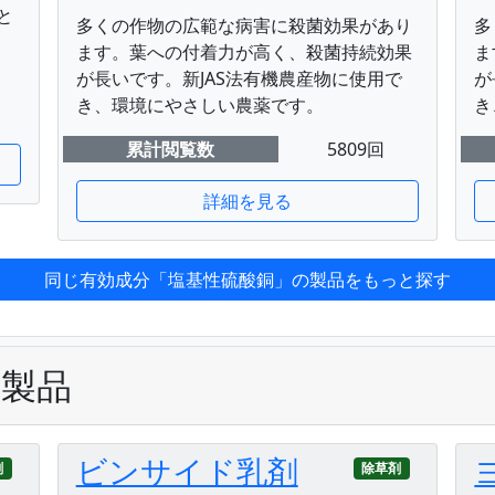
と
多くの作物の広範な病害に殺菌効果があり
多
ます。葉への付着力が高く、殺菌持続効果
ま
が長いです。新JAS法有機農産物に使用で
が
き、環境にやさしい農薬です。
き
累計閲覧数
5809回
詳細を見る
同じ有効成分「塩基性硫酸銅」の製品をもっと探す
の製品
ビンサイド乳剤
剤
除草剤