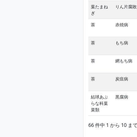
葉たまね
りん片腐敗
ぎ
茶
赤焼病
茶
もち病
茶
網もち病
茶
炭疽病
結球あぶ
黒腐病
らな科葉
菜類
66 件中 1 から 10 