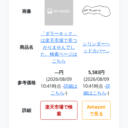
画像
「ダラーキック」
は楽天市場で見つ
シリンダーヘ
商品名
かりませんでし
ッドカバー…
た。検索ページは
こちら
---円
5,583円
(2026/08/09
(2026/08/09
参考価格
10:41時点 -
詳細は
10:41時点 -
詳
こちら
-)
細はこちら
-)
楽天市場で検
Amazon
詳細
索
で見る