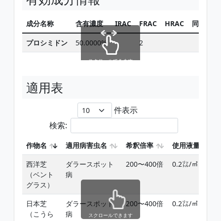
成分名称
含有濃度
IRAC
FRAC
HRAC
同じ有効
プロシミドン
50.0000%
2
スクロールできます
適用表
件表示
検索:
作物名
適用病害虫名
希釈倍率
使用液量
西洋芝
ダラースポット
200〜400倍
0.2㍑/㎡
（ベント
病
グラス）
日本芝
ダラースポット
200〜400倍
0.2㍑/㎡
（こうら
病
スクロールできます