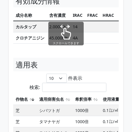
有効成分情報
成分名称
含有濃度
IRAC
FRAC
HRAC
同じ有
カルタップ
2.0000%
14
クロチアニジン
45.0000%
4A
スクロールできます
適用表
件表示
検索:
作物名
適用病害虫名
希釈倍率
使用液量
芝
シバツトガ
1000倍
0.1㍑/㎡
芝
タマナヤガ
1000倍
0.1㍑/㎡