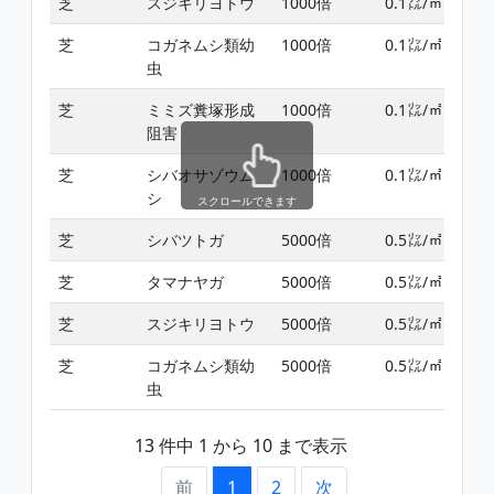
芝
スジキリヨトウ
1000倍
0.1㍑/㎡
芝
コガネムシ類幼
1000倍
0.1㍑/㎡
虫
芝
ミミズ糞塚形成
1000倍
0.1㍑/㎡
阻害
芝
シバオサゾウム
1000倍
0.1㍑/㎡
シ
スクロールできます
芝
シバツトガ
5000倍
0.5㍑/㎡
芝
タマナヤガ
5000倍
0.5㍑/㎡
芝
スジキリヨトウ
5000倍
0.5㍑/㎡
芝
コガネムシ類幼
5000倍
0.5㍑/㎡
虫
13 件中 1 から 10 まで表示
前
1
2
次