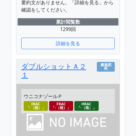
要約文がありません。「詳細を見る」から
確認をしてください。
累計閲覧数
1299回
詳細を見る
ダブルショットＡ２
農薬肥
料
１
ウニコナゾールＰ
IRAC
FRAC
HRAC
「-（植）」
「-（植）」
「-（植）」