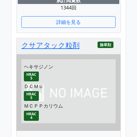
累計閲覧数
1344回
詳細を見る
クサアタック粒剤
除草剤
ヘキサジノン
HRAC
5
ＤＣＭＵ
HRAC
5
ＭＣＰＰカリウム
HRAC
4