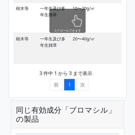
樹木等
一年生及び多
10〜20g/㎡
雑
年生雑草
期
スクロールできます
樹木等
一年生及び多
20〜40g/㎡
雑
年生雑草
3 件中 1 から 3 まで表示
前
1
次
同じ有効成分「ブロマシル」
の製品