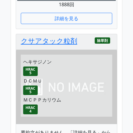
1888回
詳細を見る
クサアタック粒剤
除草剤
ヘキサジノン
HRAC
5
ＤＣＭＵ
HRAC
5
ＭＣＰＰカリウム
HRAC
4
要約文がありません。「詳細を見る」から