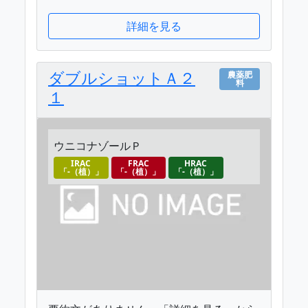
詳細を見る
ダブルショットＡ２
農薬肥
料
１
ウニコナゾールＰ
IRAC
FRAC
HRAC
「-（植）」
「-（植）」
「-（植）」