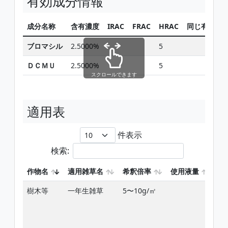
有効成分情報
成分名称
含有濃度
IRAC
FRAC
HRAC
同じ有効成
ブロマシル
2.5000%
5
検索
ＤＣＭＵ
2.5000%
5
検索
スクロールできます
適用表
件表示
検索:
作物名
適用雑草名
希釈倍率
使用液量
使
樹木等
一年生雑草
5〜10g/㎡
雑