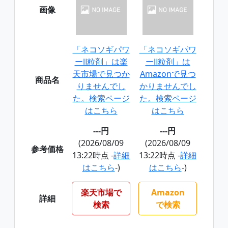
画像
「ネコソギパワ
「ネコソギパワ
ーⅡ粒剤」は楽
ーⅡ粒剤」は
天市場で見つか
Amazonで見つ
商品名
りませんでし
かりませんでし
た。検索ページ
た。検索ページ
はこちら
はこちら
---円
---円
(2026/08/09
(2026/08/09
参考価格
13:22時点 -
詳細
13:22時点 -
詳細
はこちら
-)
はこちら
-)
楽天市場で
Amazon
詳細
検索
で検索