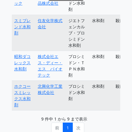
ック
品株式会社
ドン水和
剤
スミブレ
住友化学株式
ジエトフ
水和剤
殺菌剤
ンド水和
会社
ェンカル
剤
ブ・プロ
シミドン
水和剤
昭和ダコ
株式会社エ
プロシミ
水和剤
殺菌剤
レックス
ス・ディー・
ドン・Ｔ
水和剤
エス バイオ
ＰＮ水和
テック
剤
ホクコー
北興化学工業
プロシミ
水和剤
殺菌剤
スミレッ
株式会社
ドン水和
クス水和
剤
剤
9 件中 1 から 9 まで表示
前
1
次