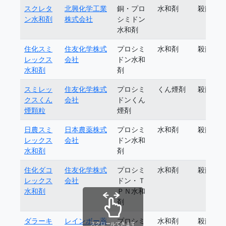
スクレタ
北興化学工業
銅・プロ
水和剤
殺菌剤
ン水和剤
株式会社
シミドン
水和剤
住化スミ
住友化学株式
プロシミ
水和剤
殺菌剤
レックス
会社
ドン水和
水和剤
剤
スミレッ
住友化学株式
プロシミ
くん煙剤
殺菌剤
クスくん
会社
ドンくん
煙顆粒
煙剤
日農スミ
日本農薬株式
プロシミ
水和剤
殺菌剤
レックス
会社
ドン水和
水和剤
剤
住化ダコ
住友化学株式
プロシミ
水和剤
殺菌剤
レックス
会社
ドン・Ｔ
水和剤
ＰＮ水和
剤
ダラーキ
レインボー薬
プロシミ
水和剤
殺菌剤
スクロールできます