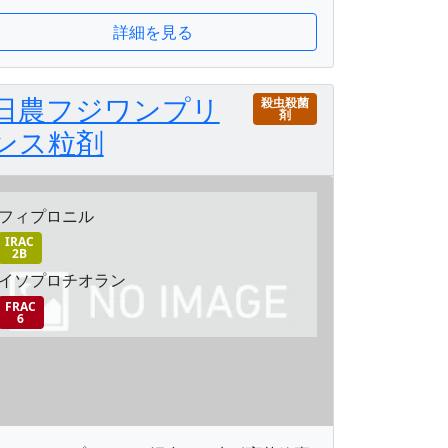
詳細を見る
日農フジワンプリ
殺虫殺菌
剤
ンス粒剤
フィプロニル
IRAC
2B
イソプロチオラン
FRAC
6