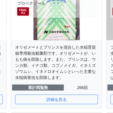
プロベナゾール
FRAC
P2
殺
オリゼメートとプリンスを混合した水稲育苗
強
箱専用殺虫殺菌剤です。オリゼメートが、い
に
もち病を防除します。また、プリンスは、ウ
ク
ンカ類、イナゴ類、コブノメイガ、イネミズ
性
ゾウムシ、イネドロオイムシといった主要な
水稲病害虫を防除します。
累計閲覧数
266回
詳細を見る