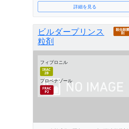
詳細を見る
ビルダープリンス
殺虫殺
剤
粒剤
フィプロニル
IRAC
2B
プロベナゾール
FRAC
P2