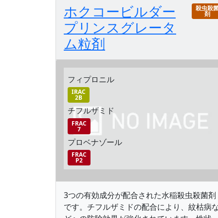
ホクコービルダー
殺虫殺
剤
プリンスグレータ
ム粒剤
フィプロニル
IRAC
2B
チフルザミド
FRAC
7
プロベナゾール
FRAC
P2
3つの有効成分が配合された水稲殺虫殺菌剤
です。チフルザミドの配合により、紋枯病