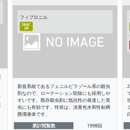
フィプロニル
IRAC
2B
混
メ
新規系統であるフェニルピラゾール系の殺虫
剤なので、ローテーション防除にも採用しや
て
すいです。既存殺虫剤に抵抗性の発達した害
状
虫にも有効です。性状は、淡黄色水和性粘稠
懸濁液体です。
累計閲覧数
1998回