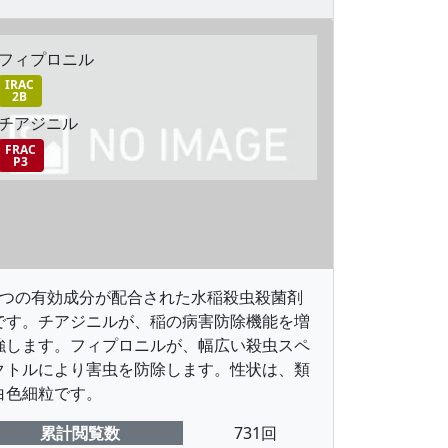
フィプロニル
IRAC
2B
チアジニル
FRAC
P3
2つの有効成分が配合された水稲殺虫殺菌剤
です。チアジニルが、稲の病害防除機能を増
強します。フィプロニルが、幅広い殺虫スペ
クトルにより害虫を防除します。性状は、類
白色細粒です。
累計閲覧数
731回