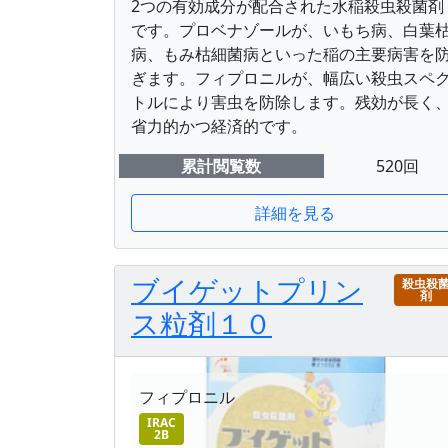
2つの有効成分が配合された水稲殺虫殺菌剤
です。プロベナゾールが、いもち病、白葉
病、もみ枯細菌病といった稲の主要病害を
ぎます。フィプロニルが、幅広い殺虫スペ
トルにより害虫を防除します。残効が長く
省力的かつ経済的です。
累計閲覧数
520回
詳細を見る
ブイゲットプリン
殺虫殺
剤
ス粒剤１０
フィプロニル
IRAC
2B