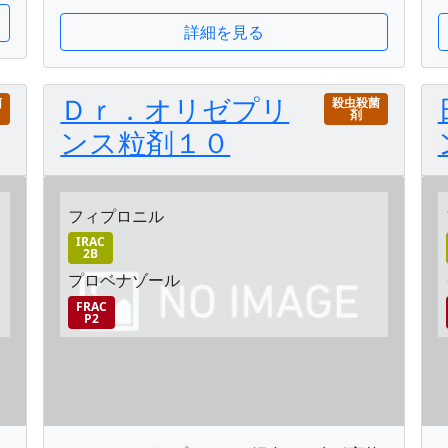
詳細を見る
Ｄｒ．オリゼプリ
菌
殺虫殺菌
剤
ンス粒剤１０
フィプロニル
IRAC
2B
プロベナゾール
FRAC
P2