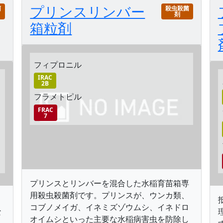
プリンスリンバー
菌
殺虫殺菌
剤
箱粒剤
フィプロニル
IRAC
2B
フラメトピル
FRAC
7
プリンスとリンバーを混合した水稲育苗箱専
用殺虫殺菌剤です。プリンスが、ウンカ類、
コブノメイガ、イネミズゾウムシ、イネドロ
な
オイムシといった主要な水稲病害虫を防除し