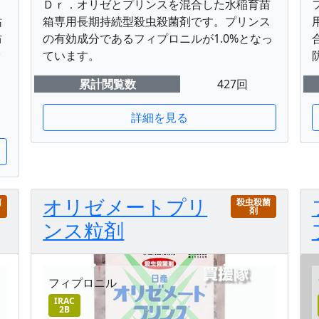
Ｄｒ．オリゼとプリンスを混合した水稲育苗
枯
箱専用長期持続型殺虫殺菌剤です。プリンス
防
の有効成分であるフィプロニルが1.0%となっ
ク
ています。
、
累計閲覧数
427回
詳細を見る
オリゼメートプリ
菌
殺虫殺菌
剤
ンス粒剤
フィプロニル
IRAC
2B