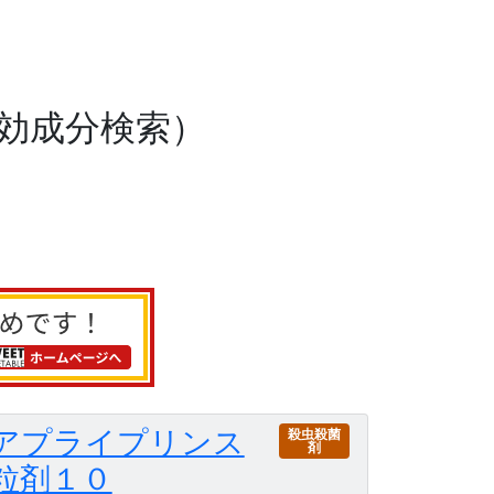
効成分検索）
アプライプリンス
殺虫殺菌
剤
粒剤１０