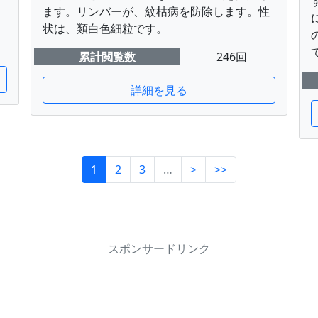
ます。リンバーが、紋枯病を防除します。性
状は、類白色細粒です。
累計閲覧数
246回
詳細を見る
1
2
3
…
>
>>
スポンサードリンク