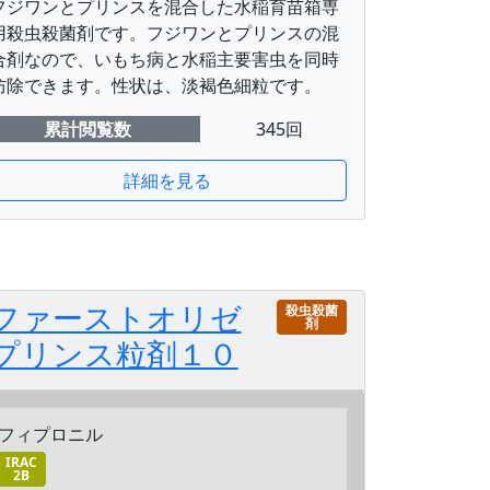
フジワンとプリンスを混合した水稲育苗箱専
用殺虫殺菌剤です。フジワンとプリンスの混
合剤なので、いもち病と水稲主要害虫を同時
防除できます。性状は、淡褐色細粒です。
累計閲覧数
345回
詳細を見る
ファーストオリゼ
殺虫殺菌
剤
プリンス粒剤１０
フィプロニル
IRAC
2B