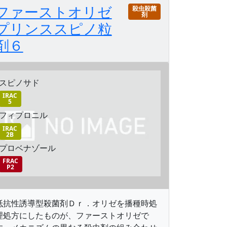
ファーストオリゼ
殺虫殺菌
剤
プリンススピノ粒
剤６
スピノサド
IRAC
5
フィプロニル
IRAC
2B
プロベナゾール
FRAC
P2
抵抗性誘導型殺菌剤Ｄｒ．オリゼを播種時処
理処方にしたものが、ファーストオリゼで