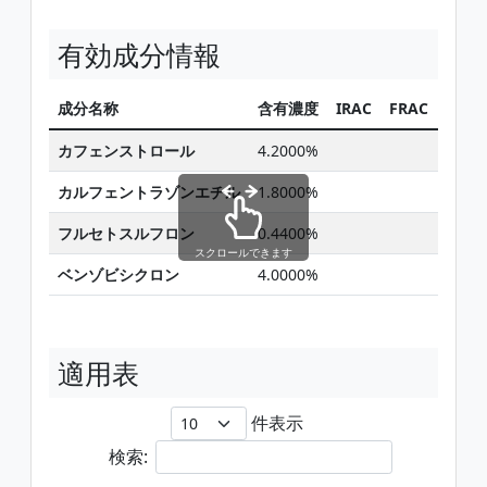
有効成分情報
成分名称
含有濃度
IRAC
FRAC
HRA
カフェンストロール
4.2000%
15
カルフェントラゾンエチル
1.8000%
14
フルセトスルフロン
0.4400%
2
スクロールできます
ベンゾビシクロン
4.0000%
27
適用表
件表示
検索: