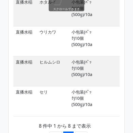
直播水稲
ホタルイ
小包装(ﾊﾟｯ
稲
ｸ)10個
ﾋﾞ
スクロールできます
(500g)/10a
し
前
直播水稲
ウリカワ
小包装(ﾊﾟｯ
稲
ｸ)10個
ﾋﾞ
(500g)/10a
し
前
直播水稲
ヒルムシロ
小包装(ﾊﾟｯ
稲
ｸ)10個
ﾋﾞ
(500g)/10a
し
前
直播水稲
セリ
小包装(ﾊﾟｯ
稲
ｸ)10個
ﾋﾞ
(500g)/10a
し
前
8 件中 1 から 8 まで表示