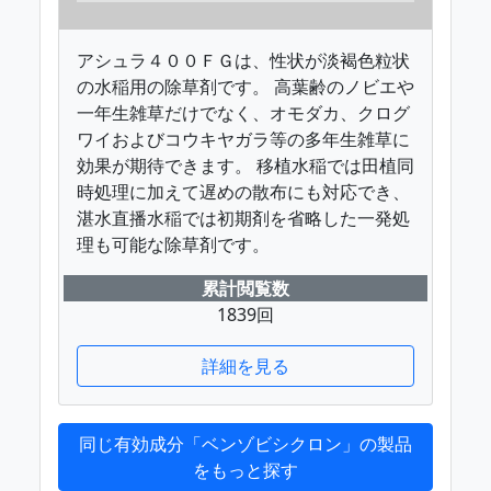
アシュラ４００ＦＧは、性状が淡褐色粒状
の水稲用の除草剤です。 高葉齢のノビエや
一年生雑草だけでなく、オモダカ、クログ
ワイおよびコウキヤガラ等の多年生雑草に
効果が期待できます。 移植水稲では田植同
時処理に加えて遅めの散布にも対応でき、
湛水直播水稲では初期剤を省略した一発処
理も可能な除草剤です。
累計閲覧数
1839回
詳細を見る
同じ有効成分「ベンゾビシクロン」の製品
をもっと探す