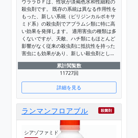
ウララＤＦは、性状が淡褐色水和性細粒の
殺虫剤です。 既存の系統は異なる作用性を
もった、新しい系統（ピリジンカルボキサ
ミド系）の殺虫剤でアブラムシ類に特に高
い効果を発揮します。 適用害虫の種類は多
くないですが、天敵、ハチ類にもほとんど
影響がなく従来の殺虫剤に抵抗性を持った
害虫にも効果があり、新しい殺虫剤とし...
累計閲覧数
11727回
詳細を見る
ランマンフロアブル
殺菌剤
シアゾファミド