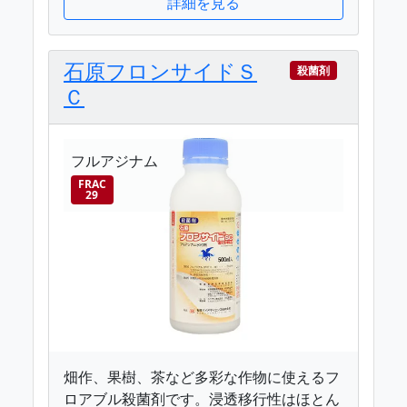
詳細を見る
石原フロンサイドＳ
殺菌剤
Ｃ
フルアジナム
FRAC
29
畑作、果樹、茶など多彩な作物に使えるフ
ロアブル殺菌剤です。浸透移行性はほとん