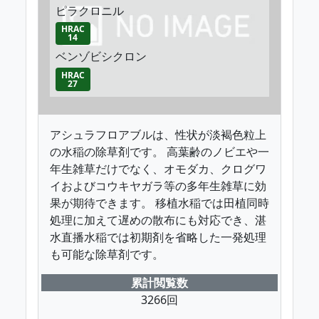
ピラクロニル
HRAC
14
ベンゾビシクロン
HRAC
27
アシュラフロアブルは、性状が淡褐色粒上
の水稲の除草剤です。 高葉齢のノビエや一
年生雑草だけでなく、オモダカ、クログワ
イおよびコウキヤガラ等の多年生雑草に効
果が期待できます。 移植水稲では田植同時
処理に加えて遅めの散布にも対応でき、湛
水直播水稲では初期剤を省略した一発処理
も可能な除草剤です。
累計閲覧数
3266回