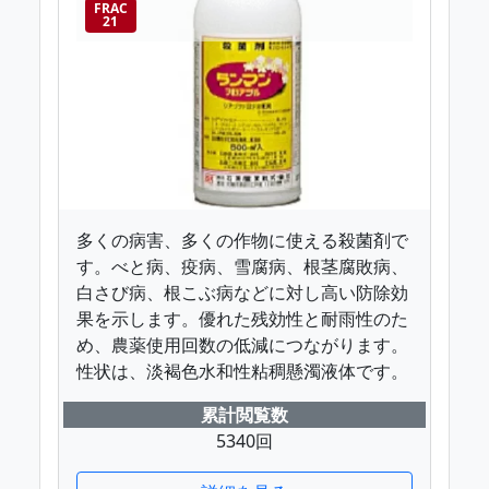
FRAC
21
多くの病害、多くの作物に使える殺菌剤で
す。べと病、疫病、雪腐病、根茎腐敗病、
白さび病、根こぶ病などに対し高い防除効
果を示します。優れた残効性と耐雨性のた
め、農薬使用回数の低減につながります。
性状は、淡褐色水和性粘稠懸濁液体です。
累計閲覧数
5340回