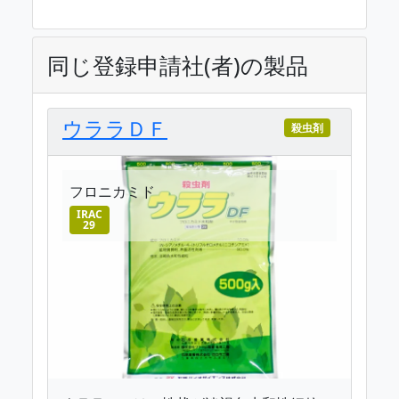
同じ登録申請社(者)の製品
ウララＤＦ
殺虫剤
フロニカミド
IRAC
29