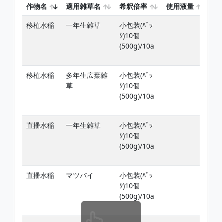
作物名
適用雑草名
希釈倍率
使用液量
使
移植水稲
一年生雑草
小包装(ﾊﾟｯ
移
ｸ)10個
ﾉﾋ
(500g)/10a
但
日
移植水稲
多年生広葉雑
小包装(ﾊﾟｯ
移
草
ｸ)10個
ﾉﾋ
(500g)/10a
但
日
直播水稲
一年生雑草
小包装(ﾊﾟｯ
稲
ｸ)10個
ﾋﾞ
(500g)/10a
し
前
直播水稲
マツバイ
小包装(ﾊﾟｯ
稲
ｸ)10個
ﾋﾞ
(500g)/10a
し
前