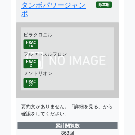
タンボパワージャン
除草剤
ボ
ピラクロニル
HRAC
14
フルセトスルフロン
HRAC
2
メソトリオン
HRAC
27
要約文がありません。「詳細を見る」から
確認をしてください。
累計閲覧数
863回