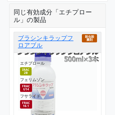
同じ有効成分「エチプロー
ル」の製品
ブラシンキラップフ
殺虫殺
菌剤
ロアブル
エチプロール
IRAC
2B
フェリムゾン
FRAC
U14
フサライド
FRAC
16.1