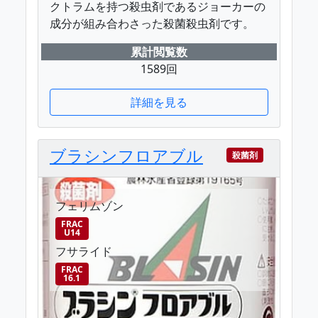
クトラムを持つ殺虫剤であるジョーカーの
成分が組み合わさった殺菌殺虫剤です。
累計閲覧数
1589回
詳細を見る
ブラシンフロアブル
殺菌剤
フェリムゾン
FRAC
U14
フサライド
FRAC
16.1