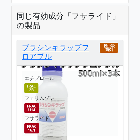
同じ有効成分「フサライド」
の製品
ブラシンキラップフ
殺虫殺
菌剤
ロアブル
エチプロール
IRAC
2B
フェリムゾン
FRAC
U14
フサライド
FRAC
16.1