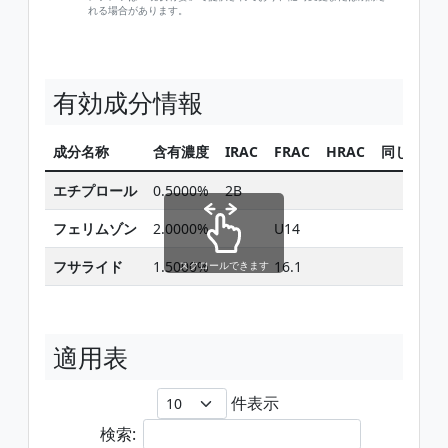
れる場合があります。
有効成分情報
成分名称
含有濃度
IRAC
FRAC
HRAC
同じ有効
エチプロール
0.5000%
2B
検
フェリムゾン
2.0000%
U14
検
フサライド
1.5000%
16.1
検
スクロールできます
適用表
件表示
検索: