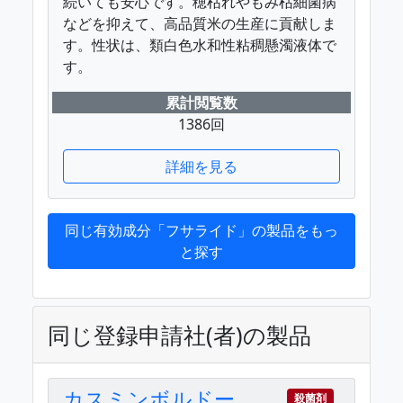
続いても安心です。穂枯れやもみ枯細菌病
などを抑えて、高品質米の生産に貢献しま
す。性状は、類白色水和性粘稠懸濁液体で
す。
累計閲覧数
1386回
詳細を見る
同じ有効成分「フサライド」の製品をもっ
と探す
同じ登録申請社(者)の製品
カスミンボルドー
殺菌剤