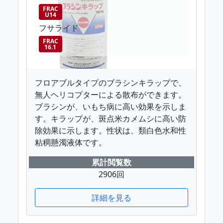
FRAC
U14
フサライド
FRAC
16.1
フロアブルタイプのブラシンキラップで、
無人ヘリコプターによる散布ができます。
ブラシンが、いもち病に高い効果を示しま
す。キラップが、斑点米カメムシに高い防
除効果に示します。性状は、類白色水和性
粘稠懸濁液体です。
累計閲覧数
2906回
詳細を見る