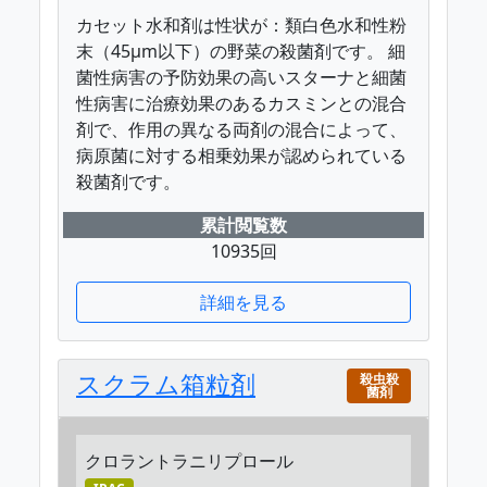
カセット水和剤は性状が：類白色水和性粉
末（45μm以下）の野菜の殺菌剤です。 細
菌性病害の予防効果の高いスターナと細菌
性病害に治療効果のあるカスミンとの混合
剤で、作用の異なる両剤の混合によって、
病原菌に対する相乗効果が認められている
殺菌剤です。
累計閲覧数
10935回
詳細を見る
スクラム箱粒剤
殺虫殺
菌剤
クロラントラニリプロール