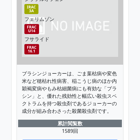
IRAC
3A
フェリムゾン
FRAC
U14
フサライド
FRAC
16.1
ブラシンジョーカーは、ごま葉枯病や変色
米など穂枯れ性病害、稲こうじ病のほか内
穎褐変病やもみ枯細菌病にも有効な「ブラ
シン」と、優れた残効性と幅広い殺虫スペ
クトラムを持つ殺虫剤であるジョーカーの
成分が組み合わさった殺菌殺虫剤です。
累計閲覧数
1589回