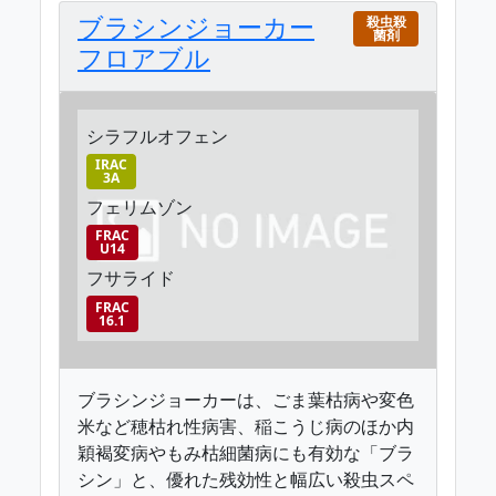
ブラシンジョーカー
殺虫殺
菌剤
フロアブル
シラフルオフェン
IRAC
3A
フェリムゾン
FRAC
U14
フサライド
FRAC
16.1
ブラシンジョーカーは、ごま葉枯病や変色
米など穂枯れ性病害、稲こうじ病のほか内
穎褐変病やもみ枯細菌病にも有効な「ブラ
シン」と、優れた残効性と幅広い殺虫スペ