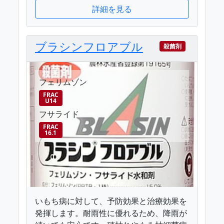
詳細を見る
ブラシンフロアブル
殺菌剤
フェリムゾン
FRAC
U14
フサライド
FRAC
16.1
いもち病に対して、予防効果と治療効果を
発揮します。耐雨性に優れるため、降雨が