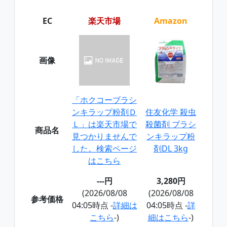
EC
楽天市場
Amazon
画像
「ホクコーブラシ
ンキラップ粉剤Ｄ
住友化学 殺虫
Ｌ」は楽天市場で
殺菌剤 ブラシ
商品名
見つかりませんで
ンキラップ粉
した。検索ページ
剤DL 3kg
はこちら
---円
3,280円
(2026/08/08
(2026/08/08
参考価格
04:05時点 -
詳細は
04:05時点 -
詳
こちら
-)
細はこちら
-)