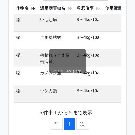
作物名
適用病害虫名
希釈倍率
使用液量
稲
いもち病
3〜4kg/10a
稲
ごま葉枯病
3〜4kg/10a
稲
穂枯れ（ごま葉
3〜4kg/10a
枯病菌）
スクロールできます
稲
カメムシ類
3〜4kg/10a
稲
ウンカ類
3〜4kg/10a
5 件中 1 から 5 まで表示
前
1
次