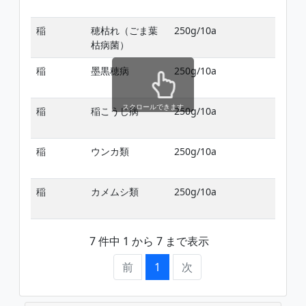
稲
穂枯れ（ごま葉
250g/10a
枯病菌）
稲
墨黒穂病
250g/10a
スクロールできます
稲
稲こうじ病
250g/10a
稲
ウンカ類
250g/10a
稲
カメムシ類
250g/10a
7 件中 1 から 7 まで表示
前
1
次