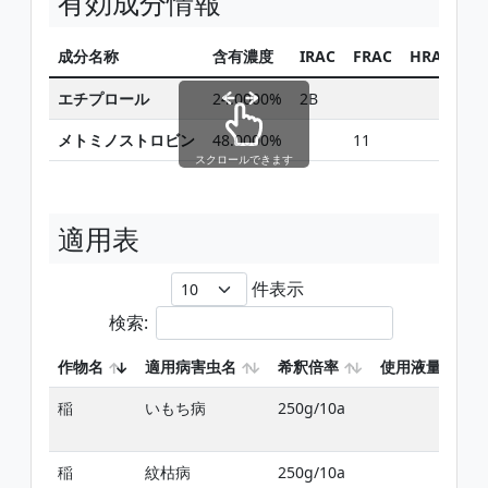
有効成分情報
成分名称
含有濃度
IRAC
FRAC
HRAC
同
エチプロール
24.0000%
2B
メトミノストロビン
48.0000%
11
スクロールできます
適用表
件表示
検索:
作物名
適用病害虫名
希釈倍率
使用液量
稲
いもち病
250g/10a
稲
紋枯病
250g/10a