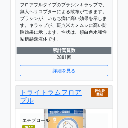
フロアブルタイプのブラシンキラップで、
無人ヘリコプターによる散布ができます。
ブラシンが、いもち病に高い効果を示しま
す。キラップが、斑点米カメムシに高い防
除効果に示します。性状は、類白色水和性
粘稠懸濁液体です。
累計閲覧数
2881回
詳細を見る
トライトラムフロア
殺虫殺
菌剤
ブル
エチプロール
IRAC