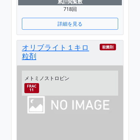
累計閲覧数
718回
詳細を見る
オリブライト１キロ
殺菌剤
粒剤
メトミノストロビン
FRAC
11