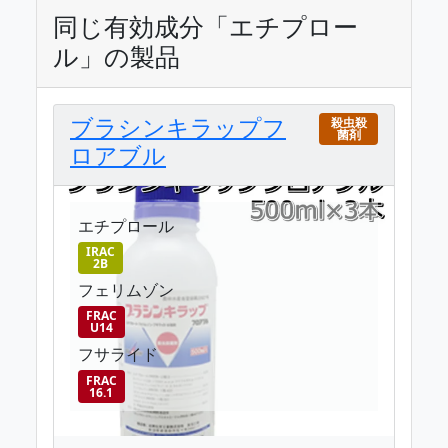
同じ有効成分「エチプロー
ル」の製品
ブラシンキラップフ
殺虫殺
菌剤
ロアブル
エチプロール
IRAC
2B
フェリムゾン
FRAC
U14
フサライド
FRAC
16.1