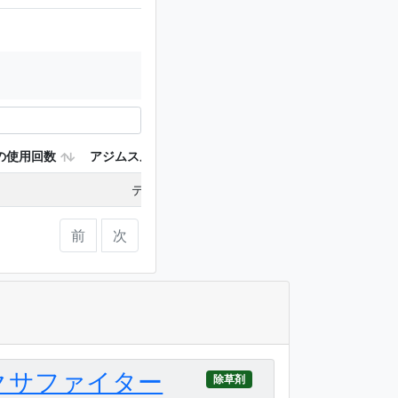
の使用回数
アジムスルフロンを含む使用回数
カフェンストロ
テーブルにデータがありません
前
次
クサファイター
除草剤