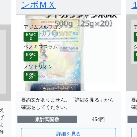
ンボＭＸ
アジムスルフロン
HRAC
2
ペノキススラム
HRAC
2
メソトリオン
HRAC
27
要約文がありません。「詳細を見る」から
要
確認をしてください。
確
え
げ
累計閲覧数
454回
よ
雑
詳細を見る