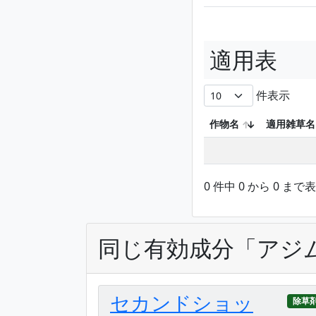
適用表
件表示
作物名
適用雑草名
0 件中 0 から 0 まで
同じ有効成分「アジ
セカンドショッ
除草