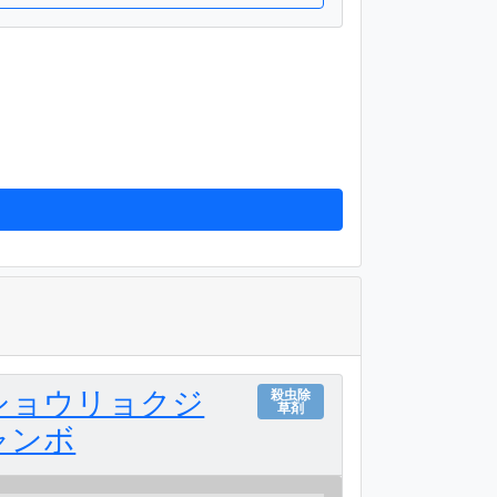
ショウリョクジ
殺虫除
草剤
ャンボ