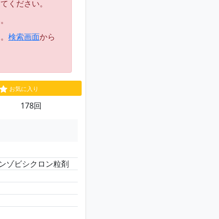
してください。
い。
す。
検索画面
から
お気に入り
178回
ンゾビシクロン粒剤