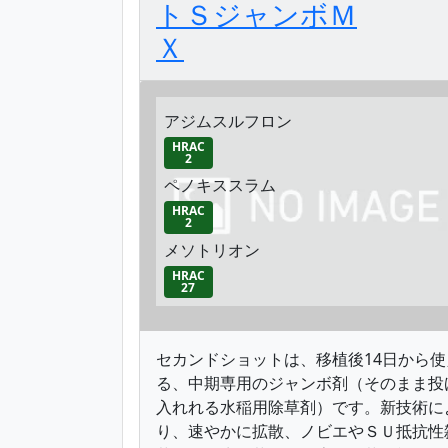
トＳジャンボＭ
Ｘ
アジムスルフロン
HRAC
2
ペノキススラム
HRAC
2
メソトリオン
HRAC
27
セカンドショットは、移植後14日から使
る、中期専用のジャンボ剤（そのまま投
入れれる水稲用除草剤）です。新技術に
り、速やかに拡散、ノビエやＳＵ抵抗性