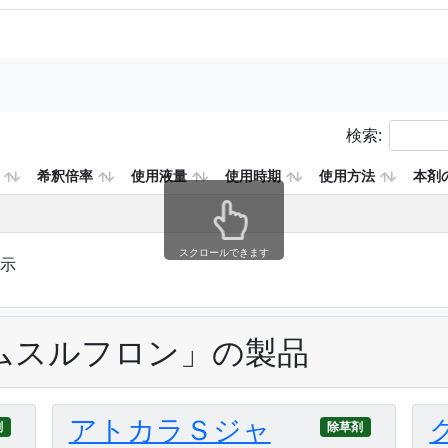
検索:
希釈倍率
使用液量
使用時期
使用方法
本剤
スクロールできます
表示
ムスルフロン」の製品
アトカラＳジャ
剤
除草剤