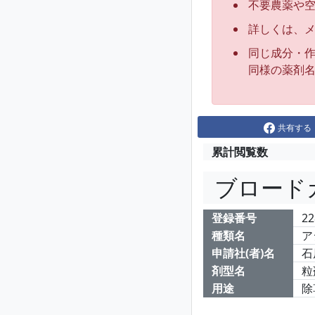
不要農薬や
詳しくは、
同じ成分・
同様の薬剤
共有する
累計閲覧数
ブロード
登録番号
22
種類名
ア
申請社(者)名
石
剤型名
粒
用途
除