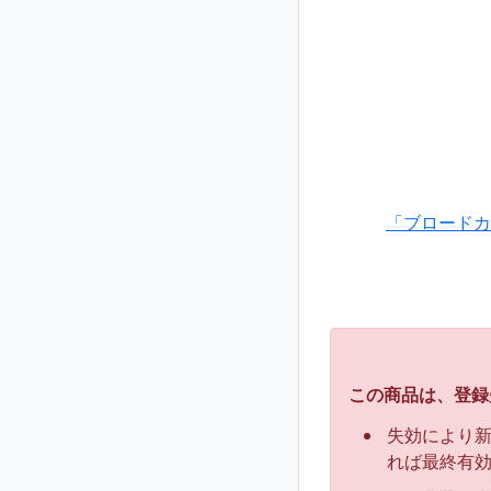
「ブロードカ
この商品は、登録
失効により
れば最終有