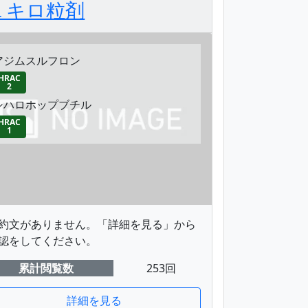
１キロ粒剤
アジムスルフロン
HRAC
2
シハロホップブチル
HRAC
1
約文がありません。「詳細を見る」から
認をしてください。
累計閲覧数
253回
詳細を見る