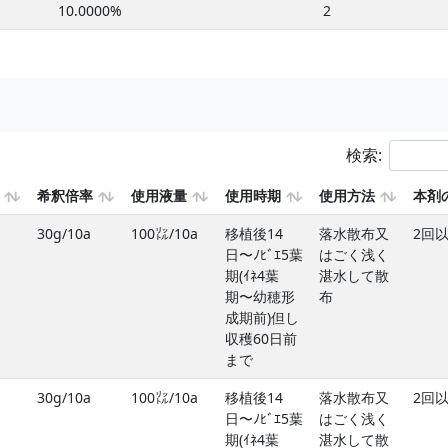
10.0000%
2
検索:
希釈倍率
使用液量
使用時期
使用方法
本剤
30g/10a
100㍑/10a
移植後14
落水散布又
2回
日〜ﾉﾋﾞｴ5葉
はごく浅く
期(ｲﾈ4葉
湛水して散
期〜幼穂形
布
成期前)但し
収穫60日前
まで
30g/10a
100㍑/10a
移植後14
落水散布又
2回
日〜ﾉﾋﾞｴ5葉
はごく浅く
期(ｲﾈ4葉
湛水して散