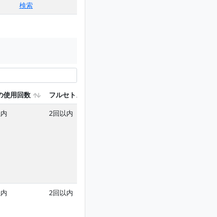
検索
の使用回数
フルセトスルフロンを含む使用回数
以内
2回以内
以内
2回以内