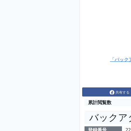
「バック
共有する
累計閲覧数
バックア
登録番号
22