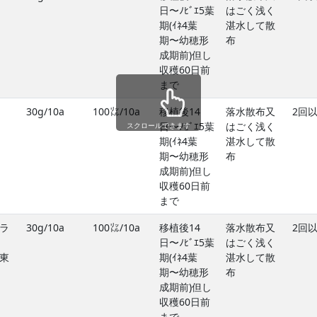
日〜ﾉﾋﾞｴ5葉
はごく浅く
期(ｲﾈ4葉
湛水して散
期〜幼穂形
布
成期前)但し
収穫60日前
まで
30g/10a
100㍑/10a
移植後14
落水散布又
2回
日〜ﾉﾋﾞｴ5葉
はごく浅く
スクロールできます
期(ｲﾈ4葉
湛水して散
期〜幼穂形
布
成期前)但し
収穫60日前
まで
ラ
30g/10a
100㍑/10a
移植後14
落水散布又
2回
日〜ﾉﾋﾞｴ5葉
はごく浅く
東
期(ｲﾈ4葉
湛水して散
期〜幼穂形
布
成期前)但し
収穫60日前
まで