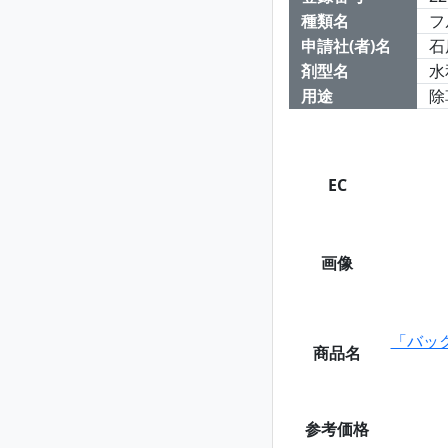
種類名
フ
申請社(者)名
石
剤型名
水
用途
除
EC
画像
「バッ
商品名
参考価格