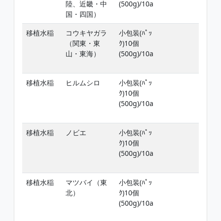
陸、近畿・中
(500g)/10a
期
国・四国）
4
移植水稲
コウキヤガラ
小包装(ﾊﾟｯ
移
（関東・東
ｸ)10個
日
山・東海）
(500g)/10a
期
4
移植水稲
ヒルムシロ
小包装(ﾊﾟｯ
移
ｸ)10個
日
(500g)/10a
期
4
移植水稲
ノビエ
小包装(ﾊﾟｯ
移
ｸ)10個
日
(500g)/10a
期
4
移植水稲
マツバイ（東
小包装(ﾊﾟｯ
移
北）
ｸ)10個
日
(500g)/10a
期
4