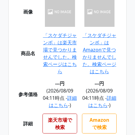
画像
「スケダチジャ
「スケダチジャ
ンボ」は楽天市
ンボ」は
場で見つかりま
Amazonで見つ
商品名
せんでした。検
かりませんでし
索ページはこち
た。検索ページ
ら
はこちら
---円
---円
(2026/08/09
(2026/08/09
参考価格
04:11時点 -
詳細
04:11時点 -
詳細
はこちら
-)
はこちら
-)
楽天市場で
Amazon
詳細
検索
で検索