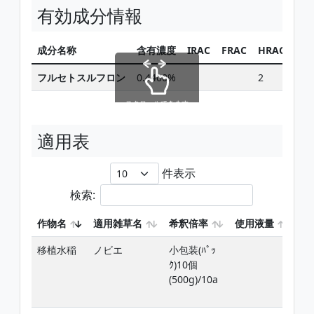
有効成分情報
成分名称
含有濃度
IRAC
FRAC
HRAC
同
フルセトスルフロン
0.4400%
2
スクロールできます
適用表
件表示
検索:
作物名
適用雑草名
希釈倍率
使用液量
使
移植水稲
ノビエ
小包装(ﾊﾟｯ
移
ｸ)10個
日
(500g)/10a
期
4