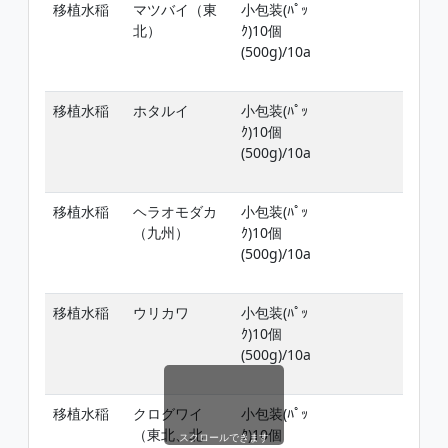
移植水稲
マツバイ（東
小包装(ﾊﾟｯ
移
北）
ｸ)10個
日
(500g)/10a
期
4
移植水稲
ホタルイ
小包装(ﾊﾟｯ
移
ｸ)10個
日
(500g)/10a
期
4
移植水稲
ヘラオモダカ
小包装(ﾊﾟｯ
移
（九州）
ｸ)10個
日
(500g)/10a
期
4
移植水稲
ウリカワ
小包装(ﾊﾟｯ
移
ｸ)10個
日
(500g)/10a
期
4
移植水稲
クログワイ
小包装(ﾊﾟｯ
移
（東北、北
ｸ)10個
日
スクロールできます