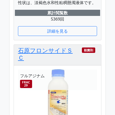
性状は、淡褐色水和性粘稠懸濁液体です。
累計閲覧数
5369回
詳細を見る
石原フロンサイドＳ
殺菌剤
Ｃ
フルアジナム
FRAC
29