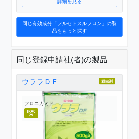
詳細を見る
同じ有効成分「フルセトスルフロン」の製
品をもっと探す
同じ登録申請社(者)の製品
ウララＤＦ
殺虫剤
フロニカミド
IRAC
29