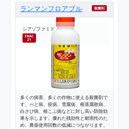
ランマンフロアブル
殺菌剤
シアゾファミド
FRAC
21
多くの病害、多くの作物に使える殺菌剤で
す。べと病、疫病、雪腐病、根茎腐敗病、
白さび病、根こぶ病などに対し高い防除効
果を示します。優れた残効性と耐雨性のた
め、農薬使用回数の低減につながります。