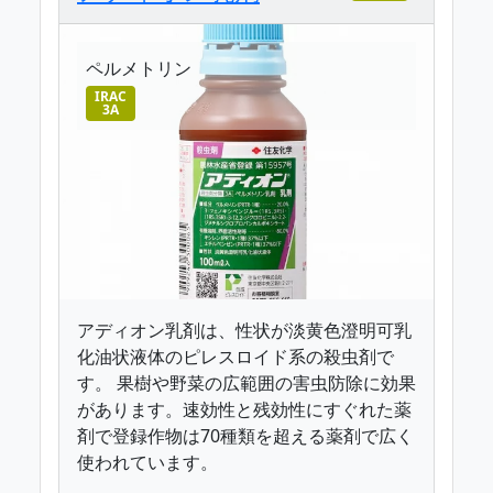
ペルメトリン
IRAC
3A
アディオン乳剤は、性状が淡黄色澄明可乳
化油状液体のピレスロイド系の殺虫剤で
す。 果樹や野菜の広範囲の害虫防除に効果
があります。速効性と残効性にすぐれた薬
剤で登録作物は70種類を超える薬剤で広く
使われています。