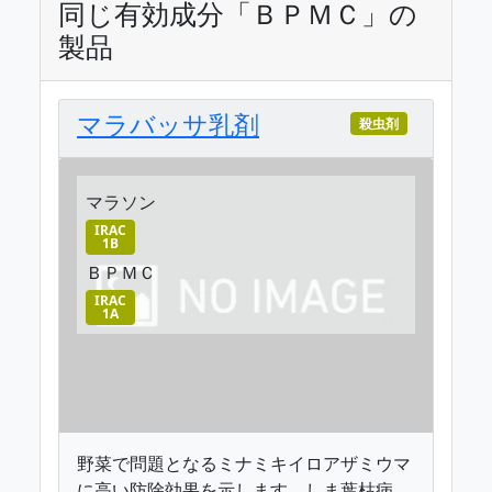
同じ有効成分「ＢＰＭＣ」の
製品
マラバッサ乳剤
殺虫剤
マラソン
IRAC
1B
ＢＰＭＣ
IRAC
1A
野菜で問題となるミナミキイロアザミウマ
に高い防除効果を示します。しま葉枯病、