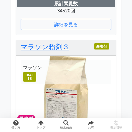
累計閲覧数
34520回
詳細を見る
マラソン粉剤３
殺虫剤
マラソン
IRAC
1B
使い方
トップ
検索画面
共有
表示切替