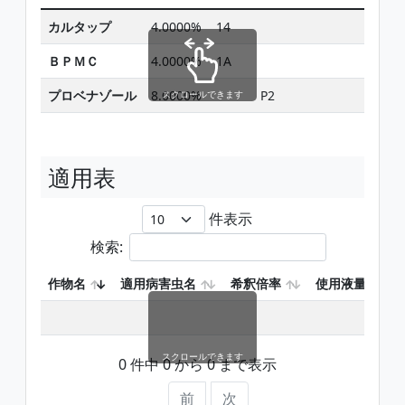
カルタップ
4.0000%
14
ＢＰＭＣ
4.0000%
1A
プロベナゾール
8.0000%
P2
スクロールできます
適用表
件表示
検索:
作物名
適用病害虫名
希釈倍率
使用液量
スクロールできます
0 件中 0 から 0 まで表示
前
次