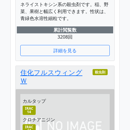
ネライストキシン系の殺虫剤です。稲、野
菜、果樹と幅広く利用できます。性状は、
青緑色水溶性細粒です。
累計閲覧数
3208回
詳細を見る
住化フルスウィング
殺虫剤
Ｗ
カルタップ
IRAC
14
クロチアニジン
IRAC