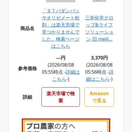
「ＳＴパダンバッ
サオリゼメート粒
三井化学クロ
剤」は楽天市場で
ップ&ライフ
商品名
見つかりませんで
ソリューショ
した。検索ページ
ン 旧 meiji…
はこちら
---円
3,370円
(2026/08/08
(2026/08/08
参考価格
05:55時点 -
詳細は
05:56時点 -
詳
こちら
-)
細はこちら
-)
楽天市場で検
Amazon
詳細
索
で見る