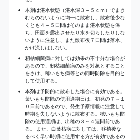
本剤は湛水状態（湛水深３～５ｃｍ）でまき
むらのないように均一に散布し、散布後少な
くとも４～５日間はそのまま湛水状態を保
ち、田面を露出させたり水を切らしたりしな
いように注意し、また散布後７日間は落水、
かけ流しはしない。
籾枯細菌病に対しては効果の不十分な場合が
あるので、籾枯細菌病のみを対象とすること
をさけ、穂いもち病等との同時防除を目的と
して使用する。
本剤は予防的に散布した場合に有効である。
葉いもち防除の使用適期日は、初発の７～１
０日前であるので、発生予察情報に注意して
時期を失しないように散布する。穂いもち防
除の使用適期は、出穂の３～４週間前であ
る。 また、白葉枯病に対しては、移植後な
るべく早い時期に使用する方が有効であるの