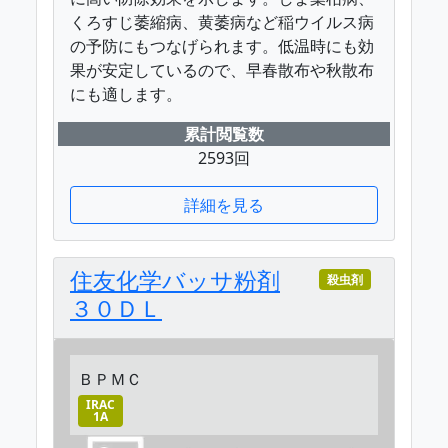
くろすじ萎縮病、黄萎病など稲ウイルス病
の予防にもつなげられます。低温時にも効
果が安定しているので、早春散布や秋散布
にも適します。
累計閲覧数
2593回
詳細を見る
住友化学バッサ粉剤
殺虫剤
３０ＤＬ
ＢＰＭＣ
IRAC
1A