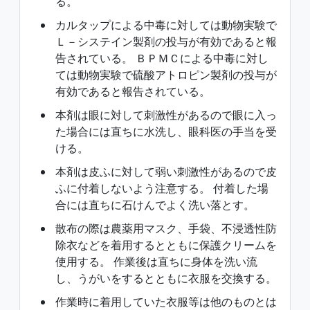
る。
カルタップによる中毒に対しては動物実験で
Ｌ－システイン製剤の投与が有効であると報
告されている。 ＢＰＭＣによる中毒に対し
ては動物実験で硫酸アトロピン製剤の投与が
有効であると報告されている。
本剤は眼に対して刺激性があるので眼に入っ
た場合には直ちに水洗し、眼科医の手当を受
ける。
本剤は皮ふに対して弱い刺激性があるので皮
ふに付着しないよう注意する。 付着した場
合には直ちに石けんでよく洗い落とす。
散布の際は農薬用マスク、手袋、不浸透性防
除衣などを着用するとともに保護クリームを
使用する。 作業後は直ちに身体を洗い流
し、うがいをするとともに衣服を交換する。
作業時に着用していた衣服等は他のものとは