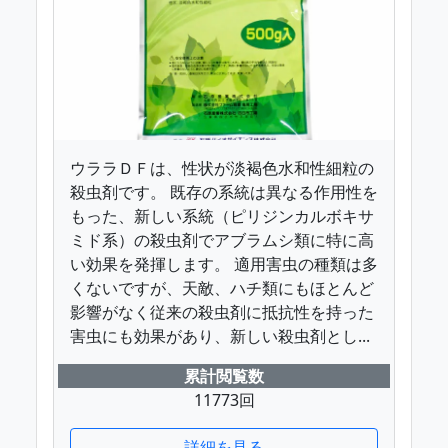
ウララＤＦは、性状が淡褐色水和性細粒の
殺虫剤です。 既存の系統は異なる作用性を
もった、新しい系統（ピリジンカルボキサ
ミド系）の殺虫剤でアブラムシ類に特に高
い効果を発揮します。 適用害虫の種類は多
くないですが、天敵、ハチ類にもほとんど
影響がなく従来の殺虫剤に抵抗性を持った
害虫にも効果があり、新しい殺虫剤とし...
累計閲覧数
11773回
詳細を見る