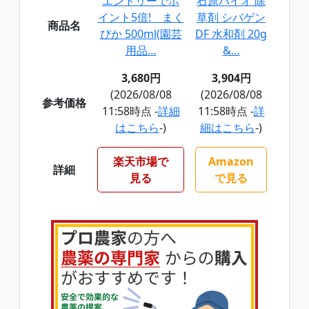
エントリーでポ
石原バイオ 除
イント5倍! まく
草剤 シバゲン
商品名
ぴか 500ml(園芸
DF 水和剤 20g
用品…
&…
3,680円
3,904円
(2026/08/08
(2026/08/08
参考価格
11:58時点 -
詳細
11:58時点 -
詳
はこちら
-)
細はこちら
-)
楽天市場で
Amazon
詳細
見る
で見る