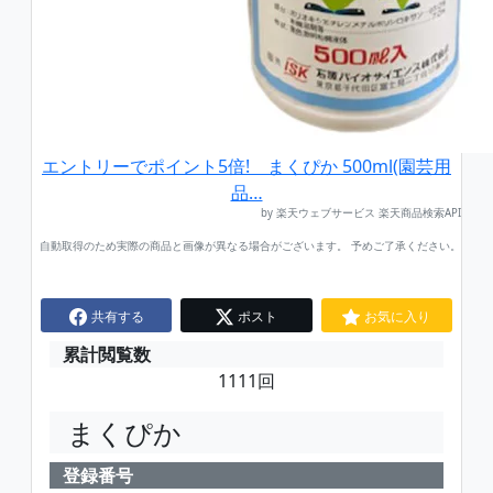
エントリーでポイント5倍! まくぴか 500ml(園芸用
品…
by 楽天ウェブサービス 楽天商品検索API
自動取得のため実際の商品と画像が異なる場合がございます。 予めご了承ください。
共有する
ポスト
お気に入り
累計閲覧数
1111回
まくぴか
登録番号