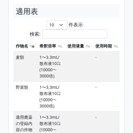
適用表
件表示
検索:
作物名
希釈倍率
使用液量
使用時期
使用
麦類
1〜3.3mL/
-
添加
散布液10㍑
(10000〜
3000倍)
野菜類
1〜3.3mL/
-
添加
散布液10㍑
(10000〜
3000倍)
適用農薬
1〜3.3mL/
-
添加
の登録内
散布液10㍑
容の作物
(10000〜