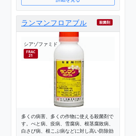
ランマンフロアブル
殺菌剤
シアゾファミド
FRAC
21
多くの病害、多くの作物に使える殺菌剤で
す。べと病、疫病、雪腐病、根茎腐敗病、
白さび病、根こぶ病などに対し高い防除効