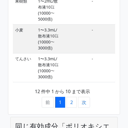
果樹類
1〜2mL/散
-
添加
布液10㍑
(10000〜
5000倍)
小麦
1〜3.3mL/
-
添加
散布液10㍑
(10000〜
3000倍)
てんさい
1〜3.3mL/
-
添加
散布液10㍑
(10000〜
3000倍)
12 件中 1 から 10 まで表示
前
1
2
次
同じ有効成分「ポリオキシエ