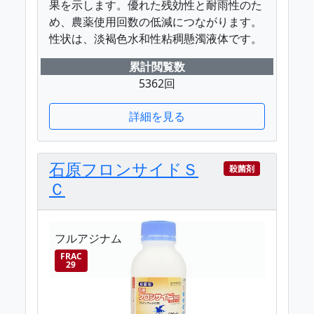
果を示します。優れた残効性と耐雨性のた
め、農薬使用回数の低減につながります。
性状は、淡褐色水和性粘稠懸濁液体です。
累計閲覧数
5362回
詳細を見る
石原フロンサイドＳ
殺菌剤
Ｃ
フルアジナム
FRAC
29