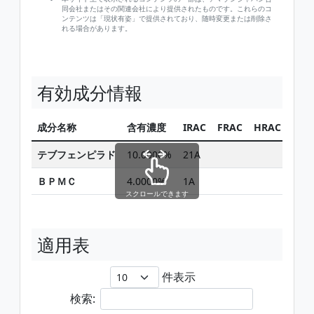
同会社またはその関連会社により提供されたものです。これらのコ
ンテンツは「現状有姿」で提供されており、随時変更または削除さ
れる場合があります。
有効成分情報
成分名称
含有濃度
IRAC
FRAC
HRAC
同じ
テブフェンピラド
10.0000%
21A
ＢＰＭＣ
4.0000%
1A
スクロールできます
適用表
件表示
検索: