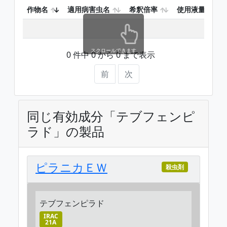
作物名
適用病害虫名
希釈倍率
使用液量
スクロールできます
0 件中 0 から 0 まで表示
前
次
同じ有効成分「テブフェンピ
ラド」の製品
ピラニカＥＷ
殺虫剤
テブフェンピラド
IRAC
21A