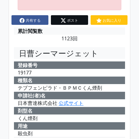
共有する
ポスト
お気に入り
累計閲覧数
1123回
日曹シーマージェット
登録番号
19177
種類名
テブフェンピラド・ＢＰＭＣくん煙剤
申請社(者)名
日本曹達株式会社
公式サイト
剤型名
くん煙剤
用途
殺虫剤