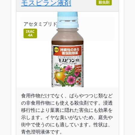
モスピラン液剤
殺虫剤
アセタミプリド
IRAC
4A
食用作物だけでなく、ばらやつつじ類など
の非食用作物にも使える殺虫剤です。浸透
移行性により葉裏に隠れた害虫にも効果を
示します。イヤな臭いがないため、庭先や
街中で使うのにも適しています。性状は、
青色澄明液体です。