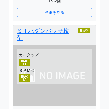
1652回
詳細を見る
ＳＴパダンバッサ粒
殺虫剤
剤
カルタップ
IRAC
14
ＢＰＭＣ
IRAC
1A