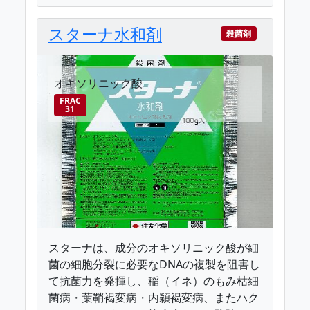
スターナ水和剤
殺菌剤
オキソリニック酸
FRAC
31
スターナは、成分のオキソリニック酸が細
菌の細胞分裂に必要なDNAの複製を阻害し
て抗菌力を発揮し、稲（イネ）のもみ枯細
菌病・葉鞘褐変病・内穎褐変病、またハク