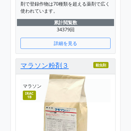
剤で登録作物は70種類を超える薬剤で広く
使われています。
累計閲覧数
34379回
詳細を見る
マラソン粉剤３
殺虫剤
マラソン
IRAC
1B