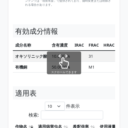
ンテンツは「現状有姿」で提供されており、随時変更または削除さ
れる場合があります。
有効成分情報
成分名称
含有濃度
IRAC
FRAC
HRAC
同じ
オキソリニック酸
10.0000%
31
有機銅
50.0000%
M1
スクロールできます
適用表
件表示
検索:
作物名
適用病害虫名
希釈倍率
使用液量