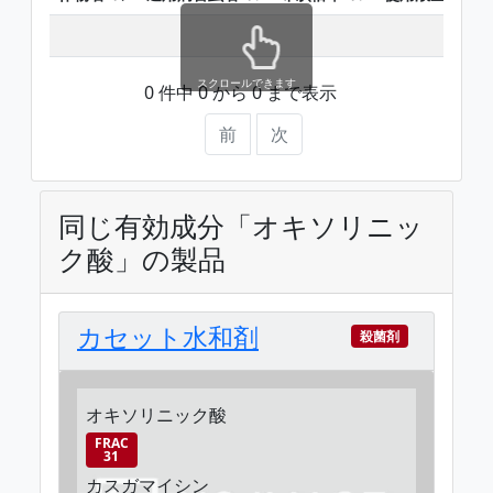
スクロールできます
0 件中 0 から 0 まで表示
前
次
同じ有効成分「オキソリニッ
ク酸」の製品
カセット水和剤
殺菌剤
オキソリニック酸
FRAC
31
カスガマイシン