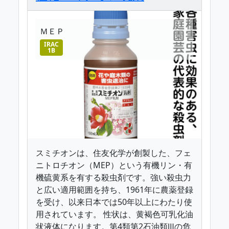
ＭＥＰ
IRAC
1B
スミチオンは、住友化学が創製した、フェ
ニトロチオン（MEP）という有機リン・有
機硫黄系を有する殺虫剤です。強い殺虫力
と広い適用範囲を持ち、1961年に農薬登録
を受け、以来日本では50年以上にわたり使
用されています。 性状は、黄褐色可乳化油
状液体になります。第4類第2石油類Ⅲの危