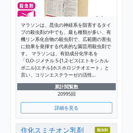
マラソンは、昆虫の神経系を阻害するタイ
プの殺虫剤の中でも、最も種類が多い、有
機リン系化合物の殺虫剤で、広範囲の害虫
に効果を発揮する代表的な園芸用殺虫剤で
す。 マラソンは、有効成分化学名を
「O,O-ジメチル S-[1,2-ビス(エトキシカル
ボニル)エチル]ホスホロジチオエート」と
言い、コリンエステラーゼの活性...
累計閲覧数
20995回
詳細を見る
住化スミチオン乳剤
殺虫剤