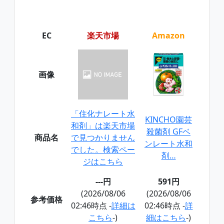
EC
楽天市場
Amazon
画像
「住化ナレート水
KINCHO園芸
和剤」は楽天市場
殺菌剤 GFベ
商品名
で見つかりません
ンレート水和
でした。検索ペー
剤…
ジはこちら
---円
591円
(2026/08/06
(2026/08/06
参考価格
02:46時点 -
詳細は
02:46時点 -
詳
こちら
-)
細はこちら
-)