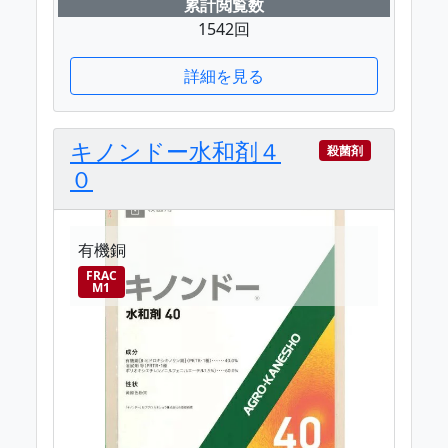
累計閲覧数
1542回
詳細を見る
キノンドー水和剤４
殺菌剤
０
有機銅
FRAC
M1