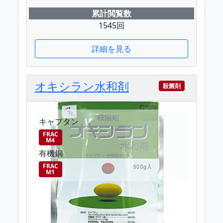
累計閲覧数
1545回
詳細を見る
オキシラン水和剤
殺菌剤
キャプタン
FRAC
M4
有機銅
FRAC
M1