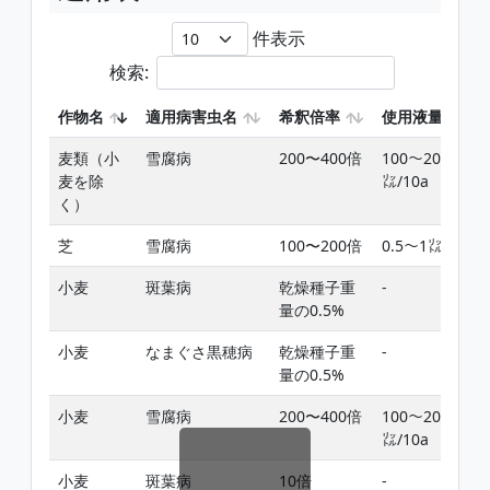
件表示
検索:
作物名
適用病害虫名
希釈倍率
使用液量
麦類（小
雪腐病
200〜400倍
100〜200
麦を除
㍑/10a
く）
芝
雪腐病
100〜200倍
0.5〜1㍑/㎡
小麦
斑葉病
乾燥種子重
-
量の0.5%
小麦
なまぐさ黒穂病
乾燥種子重
-
量の0.5%
小麦
雪腐病
200〜400倍
100〜200
㍑/10a
小麦
斑葉病
10倍
-