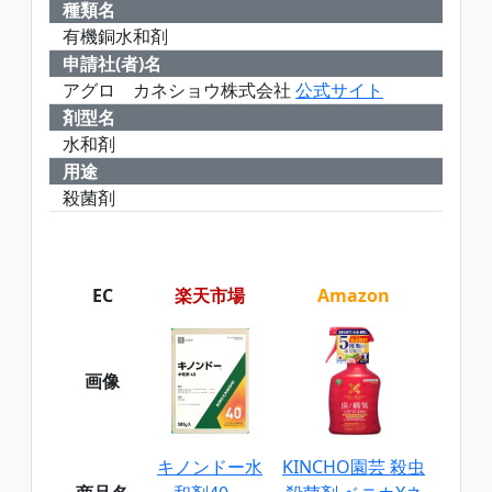
種類名
有機銅水和剤
申請社(者)名
アグロ カネショウ株式会社
公式サイト
剤型名
水和剤
用途
殺菌剤
EC
楽天市場
Amazon
画像
キノンドー水
KINCHO園芸 殺虫