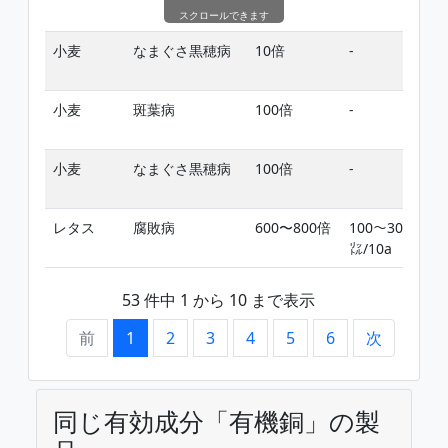
スクロールできます
小麦
なまぐさ黒穂病
10倍
-
小麦
斑葉病
100倍
-
小麦
なまぐさ黒穂病
100倍
-
レタス
腐敗病
600〜800倍
100〜300
㍑/10a
53 件中 1 から 10 まで表示
前
1
2
3
4
5
6
次
同じ有効成分「有機銅」の製