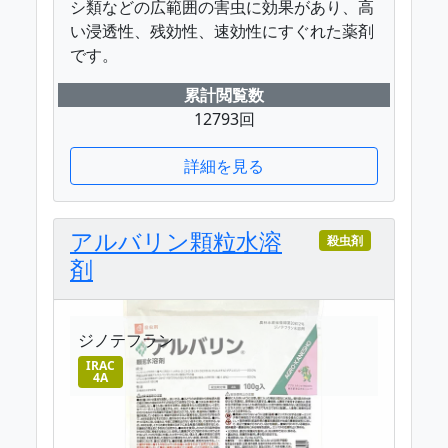
シ類などの広範囲の害虫に効果があり、高
い浸透性、残効性、速効性にすぐれた薬剤
です。
累計閲覧数
12793回
詳細を見る
アルバリン顆粒水溶
殺虫剤
剤
ジノテフラン
IRAC
4A