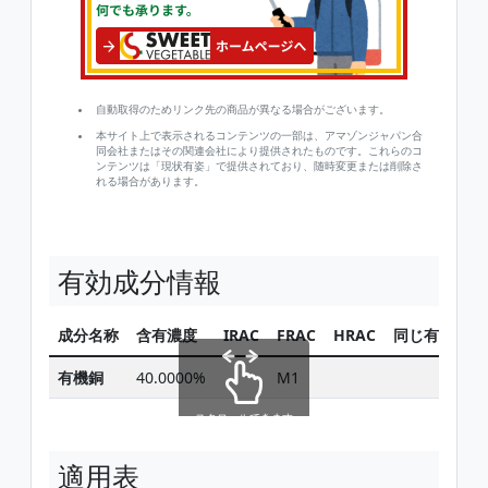
自動取得のためリンク先の商品が異なる場合がございます。
本サイト上で表示されるコンテンツの一部は、アマゾンジャパン合
同会社またはその関連会社により提供されたものです。これらのコ
ンテンツは「現状有姿」で提供されており、随時変更または削除さ
れる場合があります。
有効成分情報
成分名称
含有濃度
IRAC
FRAC
HRAC
同じ有効成分
有機銅
40.0000%
M1
検索
スクロールできます
適用表