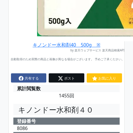
キノンドー水和剤40 500g ※
by 楽天ウェブサービス 楽天商品検索API
自動取得のため実際の商品と画像が異なる場合がございます。 予めご了承ください。
共有する
ポスト
お気に入り
累計閲覧数
1455回
キノンドー水和剤４０
登録番号
8086