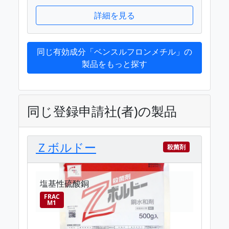
詳細を見る
同じ有効成分「ベンスルフロンメチル」の
製品をもっと探す
同じ登録申請社(者)の製品
Ｚボルドー
殺菌剤
塩基性硫酸銅
FRAC
M1