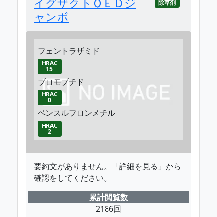
イグザクトＱＥＤジ
除草剤
ャンボ
フェントラザミド
HRAC
15
ブロモブチド
HRAC
0
ベンスルフロンメチル
HRAC
2
要約文がありません。「詳細を見る」から
確認をしてください。
累計閲覧数
2186回