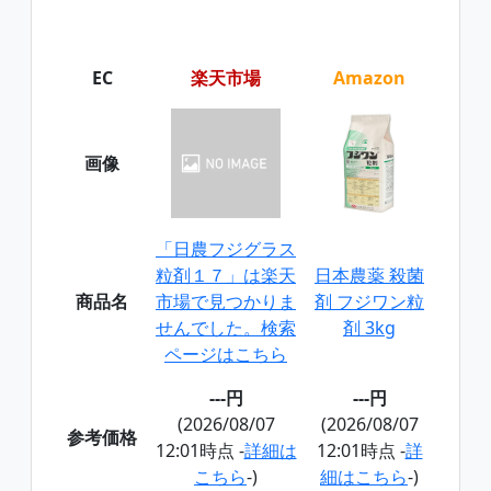
EC
楽天市場
Amazon
画像
「日農フジグラス
粒剤１７」は楽天
日本農薬 殺菌
商品名
市場で見つかりま
剤 フジワン粒
せんでした。検索
剤 3kg
ページはこちら
---円
---円
(2026/08/07
(2026/08/07
参考価格
12:01時点 -
詳細は
12:01時点 -
詳
こちら
-)
細はこちら
-)