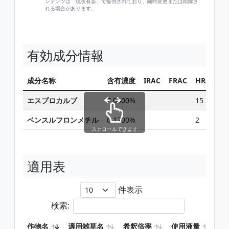
ンテンツは「現状有姿」で提供されており、随時変更または削除さ
れる場合があります。
有効成分情報
成分名称
含有濃度
IRAC
FRAC
HRAC
エスプロカルブ
7.0000%
15
ベンスルフロンメチル
0.1700%
2
スクロールできます
適用表
件表示
検索:
作物名
適用雑草名
希釈倍率
使用液量
使