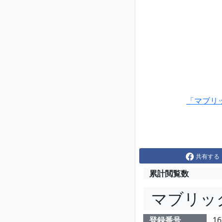
「マブリ
共有する
累計閲覧数
マブリッ
登録番号
16