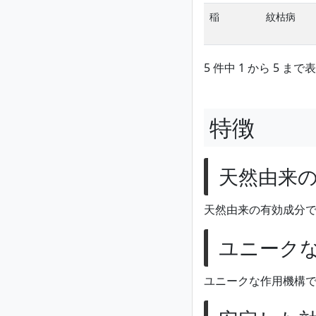
稲
紋枯病
5 件中 1 から 5 まで
特徴
天然由来
天然由来の有効成分
ユニーク
ユニークな作用機構