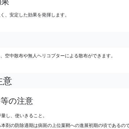
効果
強く、安定した効果を発揮します。
て、空中散布や無人ヘリコプターによる散布ができます。
注意
害等の注意
秤量し、使いきること。
る本剤の防除適期は病斑の上位葉鞘への進展初期の頃であるの