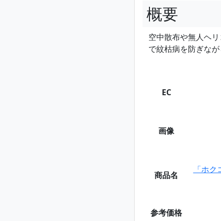
概要
空中散布や無人ヘリ
で紋枯病を防ぎなが
EC
画像
「ホク
商品名
参考価格