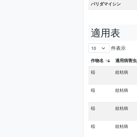
バリダマイシン
適用表
件表示
作物名
適用病害虫
稲
紋枯病
稲
紋枯病
稲
紋枯病
稲
紋枯病