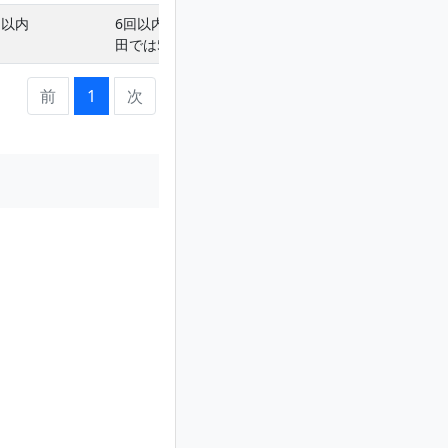
回以内
6回以内(育苗箱灌注は1回以内､本
田では5回以内)
前
1
次