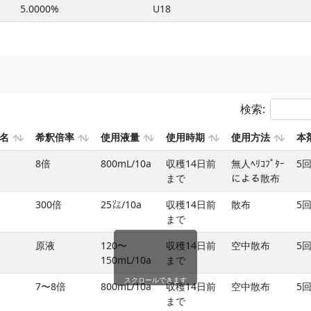
5.0000%
U18
検索:
名
希釈倍率
使用液量
使用時期
使用方法
本
8倍
800mL/10a
収穫14日前
無人ﾍﾘｺﾌﾟﾀｰ
5
まで
による散布
300倍
25㍑/10a
収穫14日前
散布
5
まで
原液
120〜
収穫14日前
空中散布
5
150mL/10a
まで
スクロールできます
7〜8倍
800mL/10a
収穫14日前
空中散布
5
まで