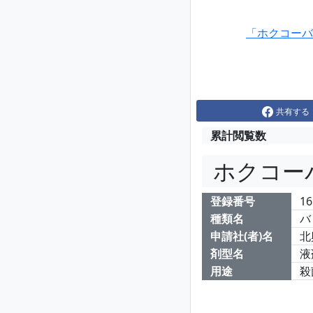
「ホクコーバ
共有する
累計閲覧数
ホクコー
登録番号
16
種類名
バ
申請社(者)名
北
剤型名
液
用途
殺