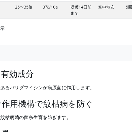
25〜35倍
3㍑/10a
収穫14日前
空中散布
5
まで
表示
の有効成分
であるバリダマイシンが病原菌に作用します。
な作用機構で紋枯病を防ぐ
で紋枯病菌の菌糸生育を防ぎます。