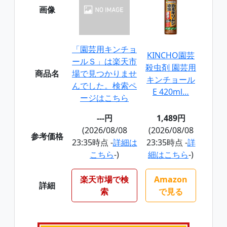
画像
「園芸用キンチョ
KINCHO園芸
ールＳ」は楽天市
殺虫剤 園芸用
商品名
場で見つかりませ
キンチョール
んでした。検索ペ
E 420ml…
ージはこちら
---円
1,489円
(2026/08/08
(2026/08/08
参考価格
23:35時点 -
詳細は
23:35時点 -
詳
こちら
-)
細はこちら
-)
楽天市場で検
Amazon
詳細
索
で見る