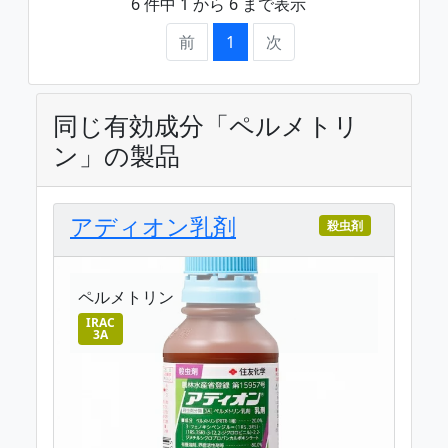
6 件中 1 から 6 まで表示
前
1
次
同じ有効成分「ペルメトリ
ン」の製品
アディオン乳剤
殺虫剤
ペルメトリン
IRAC
3A