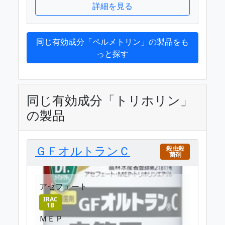
詳細を見る
同じ有効成分「ペルメトリン」の製品をも
っと探す
同じ有効成分「トリホリン」
の製品
ＧＦオルトランＣ
殺虫殺
菌剤
アセフェート
IRAC
1B
ＭＥＰ