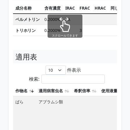
成分名称
含有濃度
IRAC
FRAC
HRAC
同じ有効
ペルメトリン
0.2000%
3A
検
トリホリン
0.2000%
3
検
スクロールできます
適用表
件表示
検索:
作物名
適用病害虫名
希釈倍率
使用液量
ばら
アブラムシ類
-