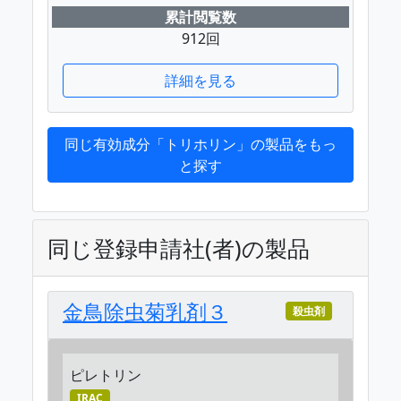
累計閲覧数
912回
詳細を見る
同じ有効成分「トリホリン」の製品をもっ
と探す
同じ登録申請社(者)の製品
金鳥除虫菊乳剤３
殺虫剤
ピレトリン
IRAC