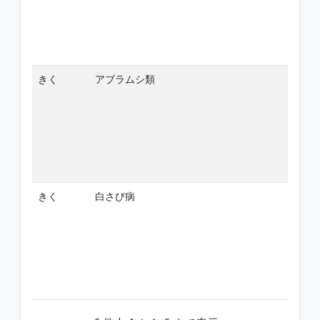
きく
アブラムシ類
-
きく
白さび病
-