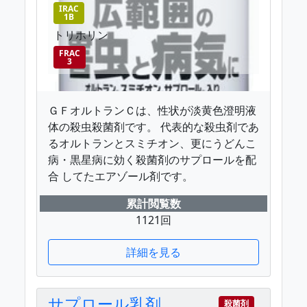
IRAC
1B
トリホリン
FRAC
3
ＧＦオルトランＣは、性状が淡黄色澄明液
体の殺虫殺菌剤です。 代表的な殺虫剤であ
るオルトランとスミチオン、更にうどんこ
病・黒星病に効く殺菌剤のサプロールを配
合 してたエアゾール剤です。
累計閲覧数
1121回
詳細を見る
サプロール乳剤
殺菌剤