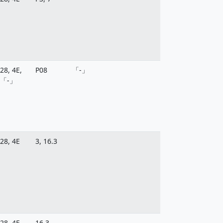
28, 4E,
P08
「-」
「-」
28, 4E
3, 16.3
28, 4E
16.3