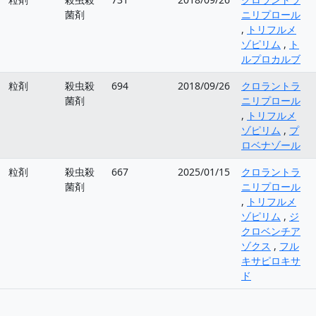
菌剤
ニリプロール
,
トリフルメ
ゾピリム
,
ト
ルプロカルブ
粒剤
殺虫殺
694
2018/09/26
クロラントラ
菌剤
ニリプロール
,
トリフルメ
ゾピリム
,
プ
ロベナゾール
粒剤
殺虫殺
667
2025/01/15
クロラントラ
菌剤
ニリプロール
,
トリフルメ
ゾピリム
,
ジ
クロベンチア
ゾクス
,
フル
キサピロキサ
ド