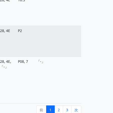
28, 4E
P2
28, 4E,
P08, 7
「-」
「-」
前
1
2
3
次