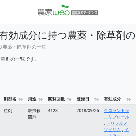
有効成分に持つ農薬・除草剤の
つ農薬・除草剤の一覧
除草剤の一覧です。
剤型名
用途
閲覧回数
登録日
有効成分
粒剤
殺虫殺
4128
2018/09/26
クロラントラ
菌剤
ニリプロール
,
トリフルメ
ゾピリム
,
イ
ソチアニル
,