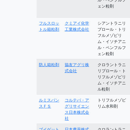
ェン粒剤
フルスロッ
クミアイ化学
シアントラニリ
トル箱粒剤
工業株式会社
プロール・トリ
フルメゾピリ
ム・イソチアニ
ル・ペンフルフ
ェン粒剤
防人箱粒剤
協友アグリ株
クロラントラニ
式会社
リプロール・ト
リフルメゾピリ
ム・イソチアニ
ル粒剤
ルミスパン
コルテバ・ア
トリフルメゾピ
スＦＳ
グリサイエン
リム水和剤
ス日本株式会
社
ブイゲット
日本農薬株式
クロラントラニ