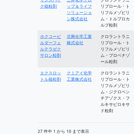
ク箱粒剤
ップ＆ライフ
リプロール・ト
ソリューショ
リフルメゾピリ
ン株式会社
ム・トルプロカ
ルブ粒剤
ホクコービ
北興化学工業
クロラントラニ
ルダーフェ
株式会社
リプロール・ト
ルテラゼク
リフルメゾピリ
サロン粒剤
ム・プロベナゾ
ール粒剤
エクスロッ
クミアイ化学
クロラントラニ
トル箱粒剤
工業株式会社
リプロール・ト
リフルメゾピリ
ム・ジクロベン
チアゾクス・フ
ルキサピロキサ
ド粒剤
27 件中 1 から 10 まで表示