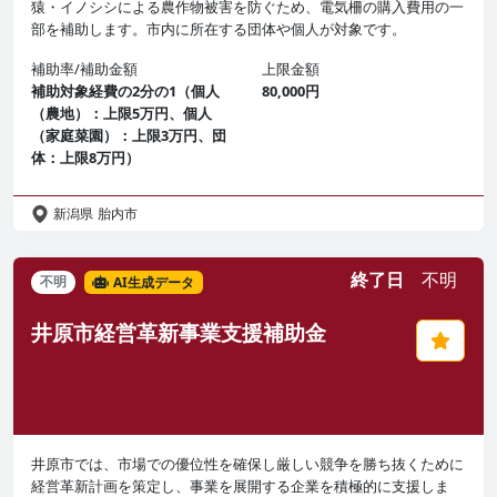
猿・イノシシによる農作物被害を防ぐため、電気柵の購入費用の一
部を補助します。市内に所在する団体や個人が対象です。
補助率/補助金額
上限金額
補助対象経費の2分の1（個人
80,000円
（農地）：上限5万円、個人
（家庭菜園）：上限3万円、団
体：上限8万円）
新潟県
胎内市
終了日
不明
不明
AI生成データ
井原市経営革新事業支援補助金
井原市では、市場での優位性を確保し厳しい競争を勝ち抜くために
経営革新計画を策定し、事業を展開する企業を積極的に支援しま