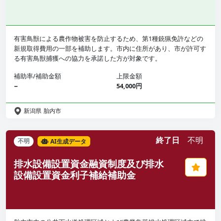
有害鳥獣による農作物被害を防止するため、第1種銃猟免許などの
新規取得費用の一部を補助します。市内に住所があり、市が許可す
る有害鳥獣捕獲への協力を承諾した方が対象です。
補助率/補助金額
上限金額
−
54,000円
新潟県
胎内市
終了日
不明
不明
AI生成データ
排水設備設置資金融資制度及び排水
設備設置資金利子補給補助金