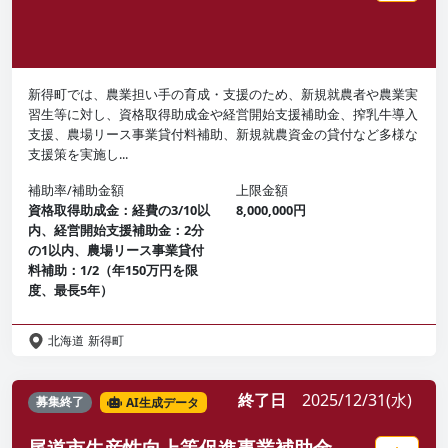
新得町では、農業担い手の育成・支援のため、新規就農者や農業実
習生等に対し、資格取得助成金や経営開始支援補助金、搾乳牛導入
支援、農場リース事業貸付料補助、新規就農資金の貸付など多様な
支援策を実施し...
補助率/補助金額
上限金額
資格取得助成金：経費の3/10以
8,000,000円
内、経営開始支援補助金：2分
の1以内、農場リース事業貸付
料補助：1/2（年150万円を限
度、最長5年）
北海道
新得町
終了日
2025/12/31(水)
募集終了
AI生成データ
尾道市生産性向上等促進事業補助金