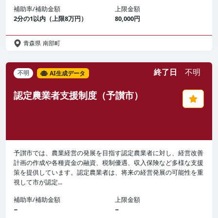
補助率/補助金額
上限金額
2分の1以内（上限8万円）
80,000円
青森県
南部町
終了日
不明
不明
AI生成データ
認定農業者支援制度（予讃市）
予讃市では、農業経営の発展を目指す認定農業者に対し、経営改善
計画の作成や各種資金の融資、税制優遇、収入保険など多様な支援
策を提供しています。認定農業者は、将来の経営発展の可能性を重
視して市が認定...
補助率/補助金額
上限金額
−
−