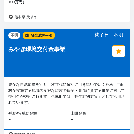
100万円）
熊本県
天草市
終了日
不明
不明
AI生成データ
みやぎ環境交付金事業
豊かな自然環境を守り、次世代に確かに引き継いでいくため、市町
村が実施する地域の良好な環境の保全・創造に資する事業に対して
交付金が交付されます。色麻町では「野生動物対策」として活用さ
れています。
補助率/補助金額
上限金額
−
−