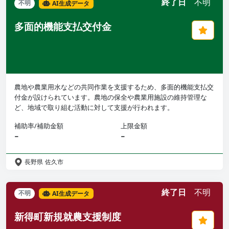
終了日
不明
不明
AI生成データ
多面的機能支払交付金
農地や農業用水などの共同作業を支援するため、多面的機能支払交
付金が設けられています。農地の保全や農業用施設の維持管理な
ど、地域で取り組む活動に対して支援が行われます。
補助率/補助金額
上限金額
−
−
長野県
佐久市
終了日
不明
不明
AI生成データ
新得町新規就農支援制度