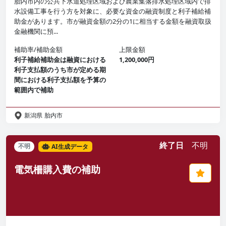
胎内市内の公共下水道処理区域および農業集落排水処理区域内で排
水設備工事を行う方を対象に、必要な資金の融資制度と利子補給補
助金があります。市が融資金額の2分の1に相当する金額を融資取扱
金融機関に預...
補助率/補助金額
上限金額
利子補給補助金は融資における
1,200,000円
利子支払額のうち市が定める期
間における利子支払額を予算の
範囲内で補助
新潟県
胎内市
終了日
不明
不明
AI生成データ
電気柵購入費の補助