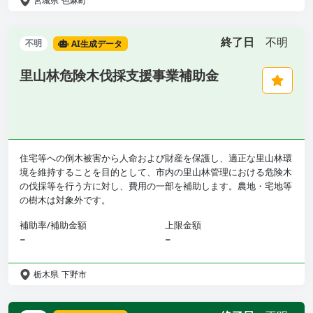
宮城県
色麻町
終了日
不明
不明
AI生成データ
里山林危険木伐採支援事業補助金
住宅等への倒木被害から人命および財産を保護し、適正な里山林環
境を維持することを目的として、市内の里山林管理における危険木
の伐採等を行う方に対し、費用の一部を補助します。農地・宅地等
の樹木は対象外です。
補助率/補助金額
上限金額
−
−
栃木県
下野市