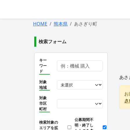
HOME
熊本県
あさぎり町
検索フォーム
キー
ワー
ド
あさ
対象
地域
お
対象
さ
市区
町村
公募期間不
検索対象の
明・終了し
エリアを拡