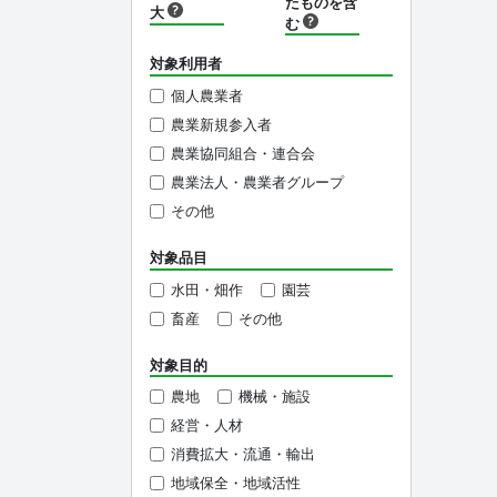
たものを含
大
む
対象利用者
個人農業者
農業新規参入者
農業協同組合・連合会
農業法人・農業者グループ
その他
対象品目
水田・畑作
園芸
畜産
その他
対象目的
農地
機械・施設
経営・人材
消費拡大・流通・輸出
地域保全・地域活性