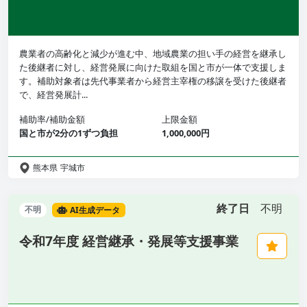
農業者の高齢化と減少が進む中、地域農業の担い手の経営を継承し
た後継者に対し、経営発展に向けた取組を国と市が一体で支援しま
す。補助対象者は先代事業者から経営主宰権の移譲を受けた後継者
で、経営発展計...
補助率/補助金額
上限金額
国と市が2分の1ずつ負担
1,000,000円
熊本県
宇城市
終了日
不明
不明
AI生成データ
令和7年度 経営継承・発展等支援事業