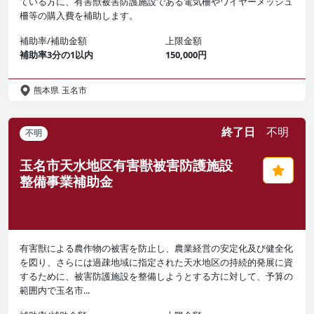
ている方に、有害獣被害防護施設である電気柵やワイヤーメッシュ
柵等の購入費を補助します。
補助率/補助金額
上限金額
補助率3分の1以内
150,000円
熊本県
玉名市
終了日
不明
不明
玉名市天水地区有害獣被害防護施設
整備事業補助金
有害獣による農作物の被害を防止し、農業経営の安定化及び健全化
を図り、さらには過疎地域に指定された天水地区の持続的発展に資
するために、被害防護施設を整備しようとする方に対して、予算の
範囲内で玉名市...